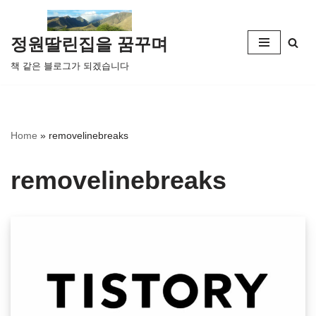
콘
정원딸린집을 꿈꾸며
텐
책 같은 블로그가 되겠습니다
츠
로
건
너
Home
»
removelinebreaks
뛰
기
removelinebreaks