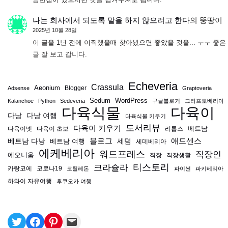
나는 회사에서 되도록 말을 하지 않으려고 한다
의
뚱땅이
2025년 10월 28일
이 글을 1년 전에 이직했을때 찾아봤으면 좋았을 것을... ㅜㅜ 좋은
글 잘 보고 갑니다.
Echeveria
Crassula
Aeonium
Blogger
Adsense
Graptoveria
Sedum
WordPress
Kalanchoe
Python
Sedeveria
구글블로거
그라프토베리아
다육식물
다육이
다낭
다낭 여행
다육식물 키우기
도서리뷰
다육이 키우기
베트남
다육이넷
다육이 초보
리톱스
블로그
애드센스
베트남 다낭
베트남 여행
세덤
세데베리아
에케베리아
워드프레스
직장인
에오니움
직장
직장생활
티스토리
크라슐라
카랑코에
코로나19
코틸레돈
파이썬
파키베리아
하와이 자유여행
후쿠오카 여행