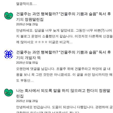
열광적이죠.…
건물주는 과연 행복할까? “건물주의 기쁨과 슬픔” 독서 후
기
의
정원딸린집
2026년 04월 29일
안녕하세요. 답글을 너무 늦게 달았네요. 그동안 너무 바쁜(?) 나머
지 블로그 운영이 소홀했던거 같습니다. 이것저것 다른쪽에 신경쓸
께 많아서요 ㅎㅎㅎㅎ 이글은 비교적…
건물주는 과연 행복할까? “건물주의 기쁨과 슬픔” 독서 후
기
의
개발자 뜩
2026년 02월 05일
오랜만에 댓글을 남깁니다. 조물주 위에 건물주라고 하던데 글 내
용을 보니 꼭 그런 것만은 아니겠네요. 이 글을 쓰던 당시까지만 해
도 부동산…
나는 회사에서 되도록 말을 하지 않으려고 한다
의
정원딸
린집
2025년 10월 28일
안녕하세요 반갑습니다. 도움이 되셨다니 다행입니다. 관련하여 궁
금한점이 있으시면 댓글 남겨주셔도 됩니다.