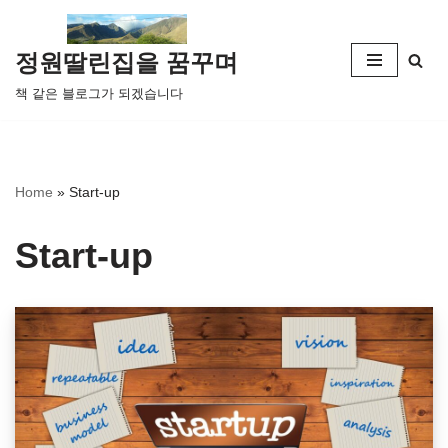
콘
정원딸린집을 꿈꾸며
텐
책 같은 블로그가 되겠습니다
츠
로
건
너
Home
»
Start-up
뛰
기
Start-up