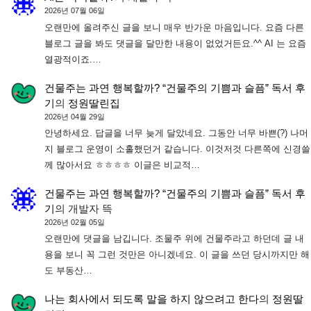
2026년 07월 06일
오랜만에 올려주신 글을 보니 매우 반가운 마음입니다. 요즘 다른
블로그 글을 봐도 댓글을 달만한 내용이 없었거든요.^^ AI 는 요즘
열광적이죠.…
건물주는 과연 행복할까? “건물주의 기쁨과 슬픔” 독서 후
기
의
정원딸린집
2026년 04월 29일
안녕하세요. 답글을 너무 늦게 달았네요. 그동안 너무 바쁜(?) 나머
지 블로그 운영이 소홀했던거 같습니다. 이것저것 다른쪽에 신경쓸
께 많아서요 ㅎㅎㅎㅎ 이글은 비교적…
건물주는 과연 행복할까? “건물주의 기쁨과 슬픔” 독서 후
기
의
개발자 뜩
2026년 02월 05일
오랜만에 댓글을 남깁니다. 조물주 위에 건물주라고 하던데 글 내
용을 보니 꼭 그런 것만은 아니겠네요. 이 글을 쓰던 당시까지만 해
도 부동산…
나는 회사에서 되도록 말을 하지 않으려고 한다
의
정원딸