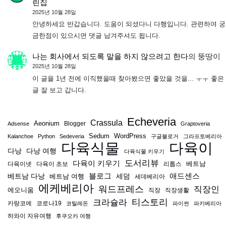
린집
2025년 10월 28일
안녕하세요 반갑습니다. 도움이 되셨다니 다행입니다. 관련하여 궁
금한점이 있으시면 댓글 남겨주셔도 됩니다.
나는 회사에서 되도록 말을 하지 않으려고 한다
의
뚱땅이
2025년 10월 28일
이 글을 1년 전에 이직했을때 찾아봤으면 좋았을 것을... ㅜㅜ 좋은
글 잘 보고 갑니다.
Echeveria
Crassula
Aeonium
Blogger
Adsense
Graptoveria
Sedum
WordPress
Kalanchoe
Python
Sedeveria
구글블로거
그라프토베리아
다육식물
다육이
다낭
다낭 여행
다육식물 키우기
도서리뷰
다육이 키우기
베트남
다육이넷
다육이 초보
리톱스
블로그
애드센스
베트남 다낭
베트남 여행
세덤
세데베리아
에케베리아
워드프레스
직장인
에오니움
직장
직장생활
티스토리
크라슐라
카랑코에
코로나19
코틸레돈
파이썬
파키베리아
하와이 자유여행
후쿠오카 여행