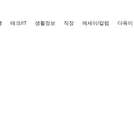
행
테크/IT
생활정보
직장
에세이/칼럼
다육이