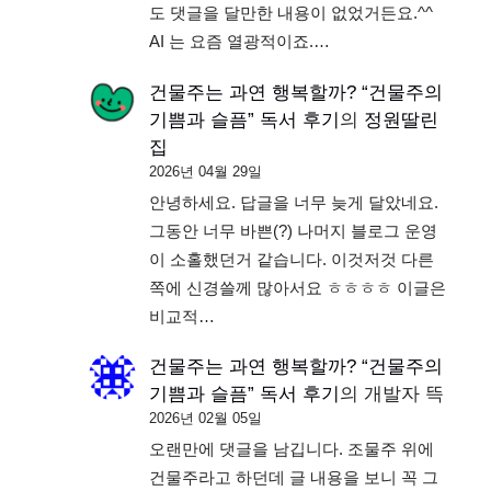
도 댓글을 달만한 내용이 없었거든요.^^
AI 는 요즘 열광적이죠.…
건물주는 과연 행복할까? “건물주의
기쁨과 슬픔” 독서 후기
의
정원딸린
집
2026년 04월 29일
안녕하세요. 답글을 너무 늦게 달았네요.
그동안 너무 바쁜(?) 나머지 블로그 운영
이 소홀했던거 같습니다. 이것저것 다른
쪽에 신경쓸께 많아서요 ㅎㅎㅎㅎ 이글은
비교적…
건물주는 과연 행복할까? “건물주의
기쁨과 슬픔” 독서 후기
의
개발자 뜩
2026년 02월 05일
오랜만에 댓글을 남깁니다. 조물주 위에
건물주라고 하던데 글 내용을 보니 꼭 그