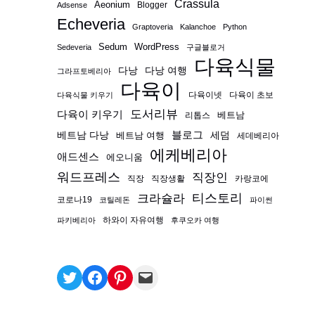
Crassula
Aeonium
Blogger
Adsense
Echeveria
Graptoveria
Kalanchoe
Python
Sedum
WordPress
Sedeveria
구글블로거
다육식물
다낭
다낭 여행
그라프토베리아
다육이
다육이넷
다육이 초보
다육식물 키우기
도서리뷰
다육이 키우기
베트남
리톱스
블로그
베트남 다낭
베트남 여행
세덤
세데베리아
에케베리아
애드센스
에오니움
워드프레스
직장인
직장
직장생활
카랑코에
티스토리
크라슐라
코로나19
코틸레돈
파이썬
하와이 자유여행
파키베리아
후쿠오카 여행