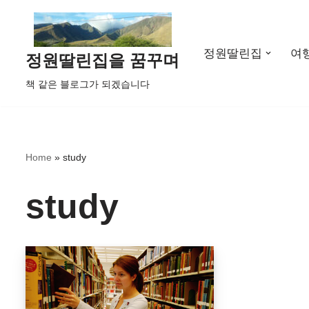
콘
정원딸린집
여
텐
정원딸린집을 꿈꾸며
츠
책 같은 블로그가 되겠습니다
로
건
너
뛰
Home
»
study
기
study