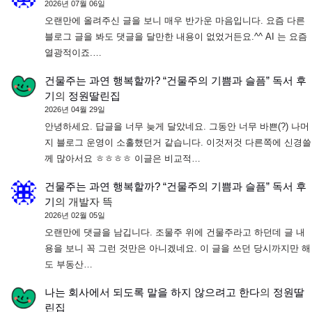
2026년 07월 06일
오랜만에 올려주신 글을 보니 매우 반가운 마음입니다. 요즘 다른
블로그 글을 봐도 댓글을 달만한 내용이 없었거든요.^^ AI 는 요즘
열광적이죠.…
건물주는 과연 행복할까? “건물주의 기쁨과 슬픔” 독서 후
기
의
정원딸린집
2026년 04월 29일
안녕하세요. 답글을 너무 늦게 달았네요. 그동안 너무 바쁜(?) 나머
지 블로그 운영이 소홀했던거 같습니다. 이것저것 다른쪽에 신경쓸
께 많아서요 ㅎㅎㅎㅎ 이글은 비교적…
건물주는 과연 행복할까? “건물주의 기쁨과 슬픔” 독서 후
기
의
개발자 뜩
2026년 02월 05일
오랜만에 댓글을 남깁니다. 조물주 위에 건물주라고 하던데 글 내
용을 보니 꼭 그런 것만은 아니겠네요. 이 글을 쓰던 당시까지만 해
도 부동산…
나는 회사에서 되도록 말을 하지 않으려고 한다
의
정원딸
린집