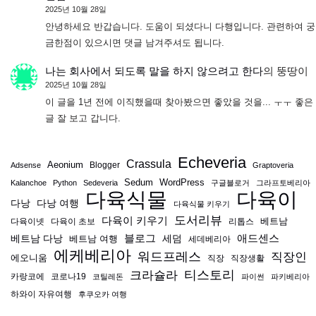
2025년 10월 28일
안녕하세요 반갑습니다. 도움이 되셨다니 다행입니다. 관련하여 궁
금한점이 있으시면 댓글 남겨주셔도 됩니다.
나는 회사에서 되도록 말을 하지 않으려고 한다
의
뚱땅이
2025년 10월 28일
이 글을 1년 전에 이직했을때 찾아봤으면 좋았을 것을... ㅜㅜ 좋은
글 잘 보고 갑니다.
Echeveria
Crassula
Aeonium
Blogger
Adsense
Graptoveria
Sedum
WordPress
Kalanchoe
Python
Sedeveria
구글블로거
그라프토베리아
다육식물
다육이
다낭
다낭 여행
다육식물 키우기
도서리뷰
다육이 키우기
베트남
다육이넷
다육이 초보
리톱스
블로그
애드센스
베트남 다낭
베트남 여행
세덤
세데베리아
에케베리아
워드프레스
직장인
에오니움
직장
직장생활
티스토리
크라슐라
카랑코에
코로나19
코틸레돈
파이썬
파키베리아
하와이 자유여행
후쿠오카 여행