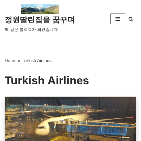
콘
정원딸린집을 꿈꾸며
텐
책 같은 블로그가 되겠습니다
츠
로
건
너
Home
»
Turkish Airlines
뛰
기
Turkish Airlines