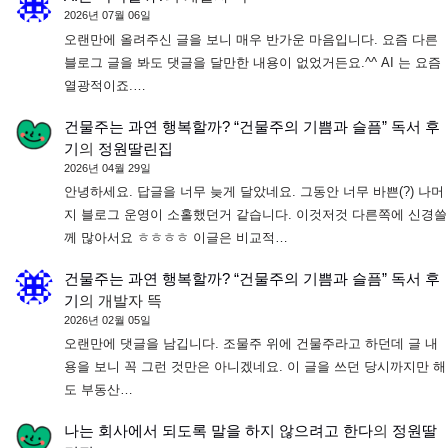
2026년 07월 06일
오랜만에 올려주신 글을 보니 매우 반가운 마음입니다. 요즘 다른
블로그 글을 봐도 댓글을 달만한 내용이 없었거든요.^^ AI 는 요즘
열광적이죠.…
건물주는 과연 행복할까? “건물주의 기쁨과 슬픔” 독서 후
기
의
정원딸린집
2026년 04월 29일
안녕하세요. 답글을 너무 늦게 달았네요. 그동안 너무 바쁜(?) 나머
지 블로그 운영이 소홀했던거 같습니다. 이것저것 다른쪽에 신경쓸
께 많아서요 ㅎㅎㅎㅎ 이글은 비교적…
건물주는 과연 행복할까? “건물주의 기쁨과 슬픔” 독서 후
기
의
개발자 뜩
2026년 02월 05일
오랜만에 댓글을 남깁니다. 조물주 위에 건물주라고 하던데 글 내
용을 보니 꼭 그런 것만은 아니겠네요. 이 글을 쓰던 당시까지만 해
도 부동산…
나는 회사에서 되도록 말을 하지 않으려고 한다
의
정원딸