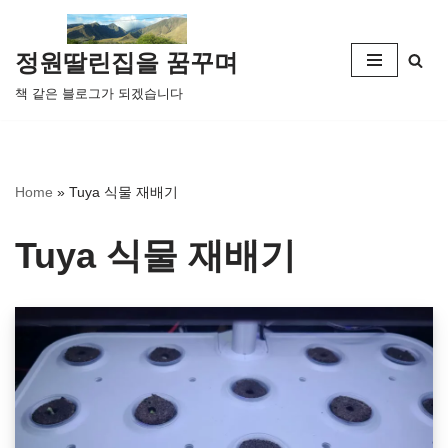
콘
정원딸린집을 꿈꾸며
텐
책 같은 블로그가 되겠습니다
츠
로
건
너
Home
»
Tuya 식물 재배기
뛰
기
Tuya 식물 재배기