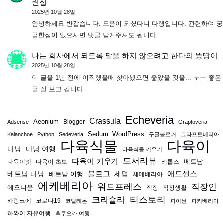
린집
2025년 10월 28일
안녕하세요 반갑습니다. 도움이 되셨다니 다행입니다. 관련하여 궁
금한점이 있으시면 댓글 남겨주셔도 됩니다.
나는 회사에서 되도록 말을 하지 않으려고 한다
의
뚱땅이
2025년 10월 28일
이 글을 1년 전에 이직했을때 찾아봤으면 좋았을 것을... ㅜㅜ 좋은
글 잘 보고 갑니다.
Echeveria
Crassula
Aeonium
Blogger
Adsense
Graptoveria
Sedum
WordPress
Kalanchoe
Python
Sedeveria
구글블로거
그라프토베리아
다육식물
다육이
다낭
다낭 여행
다육식물 키우기
도서리뷰
다육이 키우기
베트남
다육이넷
다육이 초보
리톱스
블로그
애드센스
베트남 다낭
베트남 여행
세덤
세데베리아
에케베리아
워드프레스
직장인
에오니움
직장
직장생활
티스토리
크라슐라
카랑코에
코로나19
코틸레돈
파이썬
파키베리아
하와이 자유여행
후쿠오카 여행