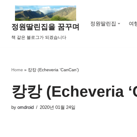
콘
정원딸린집
여
텐
정원딸린집을 꿈꾸며
츠
책 같은 블로그가 되겠습니다
로
건
너
뛰
Home
»
캉캉 (Echeveria ‘CanCan’)
기
캉캉 (Echeveria ‘
by
omdroid
2020년 01월 24일