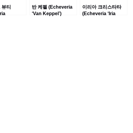
 뷰티
반 케펠 (Echeveria
이리아 크리스타타
ria
‘Van Keppel’)
(Echeveria ‘Iria
a ‘Painted
Cristata’)