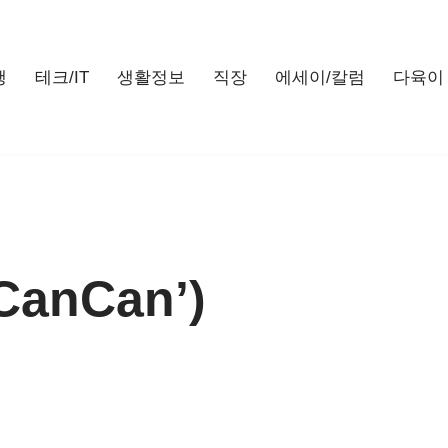
행
테크/IT
생활정보
직장
에세이/칼럼
다육이
CanCan’)