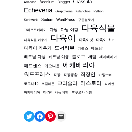
Crassula
Aeonium
Blogger
Adsense
Echeveria
Graptoveria
Kalanchoe
Python
Sedum
WordPress
Sedeveria
구글블로거
다육식물
다낭
다낭 여행
그라프토베리아
다육이
다육이넷
다육이 초보
다육식물 키우기
도서리뷰
다육이 키우기
베트남
리톱스
블로그
베트남 다낭
베트남 여행
세덤
세데베리아
에케베리아
애드센스
에오니움
워드프레스
직장인
직장
직장생활
카랑코에
티스토리
크라슐라
코로나19
코틸레돈
파이썬
하와이 자유여행
파키베리아
후쿠오카 여행