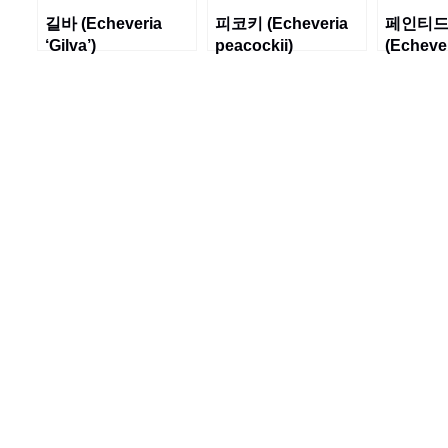
길바 (Echeveria
피코키 (Echeveria
페인티드
‘Gilva’)
peacockii)
(Echeve
nodulos
Beauty’)