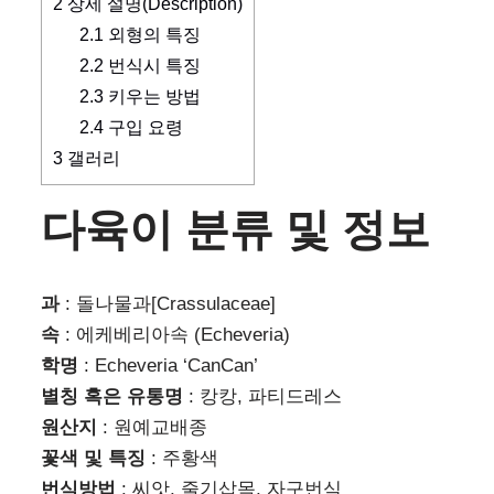
2
상세 설명(Description)
2.1
외형의 특징
2.2
번식시 특징
2.3
키우는 방법
2.4
구입 요령
3
갤러리
다육이 분류 및 정보
과
: 돌나물과[Crassulaceae]
속
: 에케베리아속 (Echeveria)
학명
: Echeveria ‘CanCan’
별칭 혹은 유통명
: 캉캉, 파티드레스
원산지
: 원예교배종
꽃색 및 특징
: 주황색
번식방법
: 씨앗, 줄기삽목, 자구번식