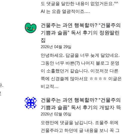
도 댓글을 달만한 내용이 없었거든요.^^
AI 는 요즘 열광적이죠.…
건물주는 과연 행복할까? “건물주의
기쁨과 슬픔” 독서 후기
의
정원딸린
집
2026년 04월 29일
안녕하세요. 답글을 너무 늦게 달았네요.
그동안 너무 바쁜(?) 나머지 블로그 운영
이 소홀했던거 같습니다. 이것저것 다른
쪽에 신경쓸께 많아서요 ㅎㅎㅎㅎ 이글은
.
비교적…
로
건물주는 과연 행복할까? “건물주의
기쁨과 슬픔” 독서 후기
의
개발자 뜩
2026년 02월 05일
오랜만에 댓글을 남깁니다. 조물주 위에
건물주라고 하던데 글 내용을 보니 꼭 그