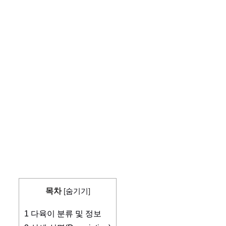
목차
[
숨기기
]
1
다육이 분류 및 정보