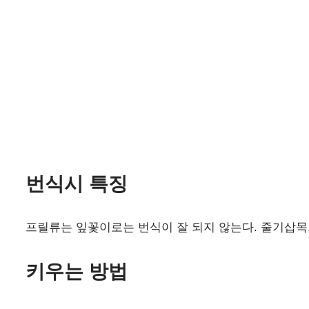
번식시 특징
프릴류는 잎꽃이로는 번식이 잘 되지 않는다. 줄기삽목
키우는 방법