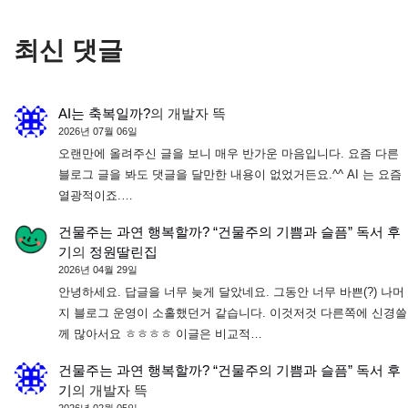
최신 댓글
AI는 축복일까?
의
개발자 뜩
2026년 07월 06일
오랜만에 올려주신 글을 보니 매우 반가운 마음입니다. 요즘 다른
블로그 글을 봐도 댓글을 달만한 내용이 없었거든요.^^ AI 는 요즘
열광적이죠.…
건물주는 과연 행복할까? “건물주의 기쁨과 슬픔” 독서 후
기
의
정원딸린집
2026년 04월 29일
안녕하세요. 답글을 너무 늦게 달았네요. 그동안 너무 바쁜(?) 나머
지 블로그 운영이 소홀했던거 같습니다. 이것저것 다른쪽에 신경쓸
께 많아서요 ㅎㅎㅎㅎ 이글은 비교적…
건물주는 과연 행복할까? “건물주의 기쁨과 슬픔” 독서 후
기
의
개발자 뜩