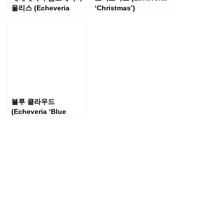
울리스 (Echeveria
‘Christmas’)
compressicaulis)
블루 클라우드
(Echeveria ‘Blue
Cloud’)