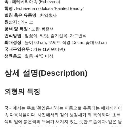
속
: 에케베리아속 (Echeveria)
학명
: Echeveria nodulosa ‘Painted Beauty’
별칭 혹은 유통명
: 환엽홍사
원산지
: 멕시코
꽃색 및 특징
: 노란-붉은색
번식방법
: 잎꽃이, 씨앗, 줄기삽목, 자구번식
최대성장
: 높이 60 cm, 로제트 직경 13 cm, 꽃대 60 cm
국내구입유무
: 가능 (1만원미만)
생육온도
: 월동 -4 ºC 이상
상세 설명(Description)
외형의 특징
국내에서는 주로 ‘환엽홍사’라는 이름으로 유통되는 에케베리아
속 다육식물이다. 사진에서와 같이 생김새가 꽤 특이하다. 초록
색의 잎에 붉은색의 무늬가 새겨져 있는 듯한 모습이다. 잎은 둥