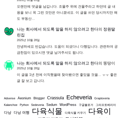
2026년 02월 05일
오랜만에 댓글을 남깁니다. 조물주 위에 건물주라고 하던데 글 내
용을 보니 꼭 그런 것만은 아니겠네요. 이 글을 쓰던 당시까지만 해
도 부동산…
나는 회사에서 되도록 말을 하지 않으려고 한다
의
정원딸
린집
2025년 10월 28일
안녕하세요 반갑습니다. 도움이 되셨다니 다행입니다. 관련하여 궁
금한점이 있으시면 댓글 남겨주셔도 됩니다.
나는 회사에서 되도록 말을 하지 않으려고 한다
의
뚱땅이
2025년 10월 28일
이 글을 1년 전에 이직했을때 찾아봤으면 좋았을 것을... ㅜㅜ 좋은
글 잘 보고 갑니다.
Echeveria
Crassula
Aeonium
Blogger
Adsense
Graptoveria
Sedum
WordPress
Kalanchoe
Python
Sedeveria
구글블로거
그라프토베리아
다육식물
다육이
다낭
다낭 여행
다육식물 키우기