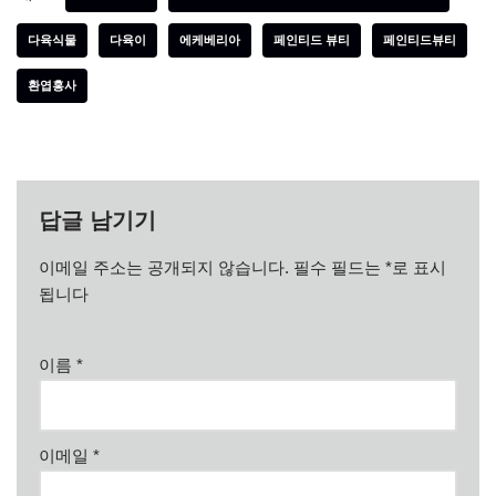
다육식물
다육이
에케베리아
페인티드 뷰티
페인티드뷰티
환엽홍사
답글 남기기
이메일 주소는 공개되지 않습니다.
필수 필드는
*
로 표시
됩니다
이름
*
이메일
*