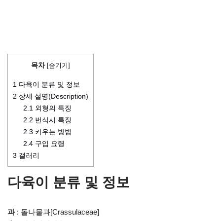
목차
[
숨기기
]
1
다육이 분류 및 정보
2
상세 설명(Description)
2.1
외형의 특징
2.2
번식시 특징
2.3
키우는 방법
2.4
구입 요령
3
갤러리
다육이 분류 및 정보
과
: 돌나물과[Crassulaceae]