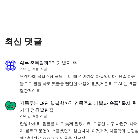
최신 댓글
AI는 축복일까?
의
개발자 뜩
2026년 07월 06일
오랜만에 올려주신 글을 보니 매우 반가운 마음입니다. 요즘 다른
블로그 글을 봐도 댓글을 달만한 내용이 없었거든요.^^ AI 는 요즘
열광적이죠.…
건물주는 과연 행복할까? “건물주의 기쁨과 슬픔” 독서 후
기
의
정원딸린집
2026년 04월 29일
안녕하세요. 답글을 너무 늦게 달았네요. 그동안 너무 바쁜(?) 나머
지 블로그 운영이 소홀했던거 같습니다. 이것저것 다른쪽에 신경쓸
께 많아서요 ㅎㅎㅎㅎ 이글은 비교적…