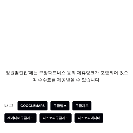
'정원딸린집'에는 쿠팡파트너스 등의 제휴링크가 포함되어 있으
며 수수료를 제공받을 수 있습니다.
태그:
GOOGLEMAPS
구글맵스
구글지도
새에디터구글지도
티스토리구글지도
티스토리에디터