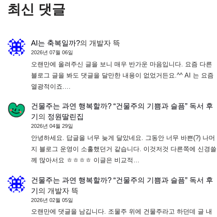
최신 댓글
AI는 축복일까?
의
개발자 뜩
2026년 07월 06일
오랜만에 올려주신 글을 보니 매우 반가운 마음입니다. 요즘 다른
블로그 글을 봐도 댓글을 달만한 내용이 없었거든요.^^ AI 는 요즘
열광적이죠.…
건물주는 과연 행복할까? “건물주의 기쁨과 슬픔” 독서 후
기
의
정원딸린집
2026년 04월 29일
안녕하세요. 답글을 너무 늦게 달았네요. 그동안 너무 바쁜(?) 나머
지 블로그 운영이 소홀했던거 같습니다. 이것저것 다른쪽에 신경쓸
께 많아서요 ㅎㅎㅎㅎ 이글은 비교적…
건물주는 과연 행복할까? “건물주의 기쁨과 슬픔” 독서 후
기
의
개발자 뜩
2026년 02월 05일
오랜만에 댓글을 남깁니다. 조물주 위에 건물주라고 하던데 글 내