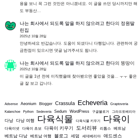
용을 보니 꼭 그런 것만은 아니겠네요. 이 글을 쓰던 당시까지만 해
도 부동산…
나는 회사에서 되도록 말을 하지 않으려고 한다
의
정원딸
린집
2025년 10월 28일
안녕하세요 반갑습니다. 도움이 되셨다니 다행입니다. 관련하여 궁
금한점이 있으시면 댓글 남겨주셔도 됩니다.
나는 회사에서 되도록 말을 하지 않으려고 한다
의
뚱땅이
2025년 10월 28일
이 글을 1년 전에 이직했을때 찾아봤으면 좋았을 것을... ㅜㅜ 좋은
글 잘 보고 갑니다.
Echeveria
Crassula
Aeonium
Blogger
Adsense
Graptoveria
Sedum
WordPress
Kalanchoe
Python
Sedeveria
구글블로거
그라프토베리아
다육식물
다육이
다낭
다낭 여행
다육식물 키우기
도서리뷰
다육이 키우기
베트남
다육이넷
다육이 초보
리톱스
블로그
애드센스
베트남 다낭
베트남 여행
세덤
세데베리아