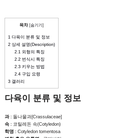
목차
[
숨기기
]
1
다육이 분류 및 정보
2
상세 설명(Description)
2.1
외형의 특징
2.2
번식시 특징
2.3
키우는 방법
2.4
구입 요령
3
갤러리
다육이 분류 및 정보
과
: 돌나물과[Crassulaceae]
속
: 코틸레돈 속(Cotyledon)
학명
: Cotyledon tomentosa