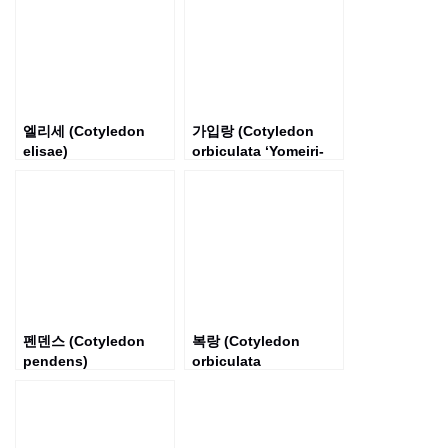
엘리세 (Cotyledon
가입랑 (Cotyledon
elisae)
orbiculata ‘Yomeiri-
Musume’)
펜덴스 (Cotyledon
복랑 (Cotyledon
pendens)
orbiculata
var.oophylla)