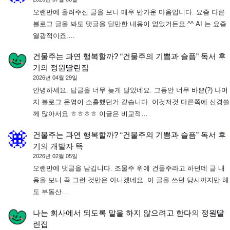
오랜만에 올려주신 글을 보니 매우 반가운 마음입니다. 요즘 다른
블로그 글을 봐도 댓글을 달만한 내용이 없었거든요.^^ AI 는 요즘
열광적이죠.…
건물주는 과연 행복할까? “건물주의 기쁨과 슬픔” 독서 후
기
의
정원딸린집
2026년 04월 29일
안녕하세요. 답글을 너무 늦게 달았네요. 그동안 너무 바쁜(?) 나머
지 블로그 운영이 소홀했던거 같습니다. 이것저것 다른쪽에 신경쓸
께 많아서요 ㅎㅎㅎㅎ 이글은 비교적…
건물주는 과연 행복할까? “건물주의 기쁨과 슬픔” 독서 후
기
의
개발자 뜩
2026년 02월 05일
오랜만에 댓글을 남깁니다. 조물주 위에 건물주라고 하던데 글 내
용을 보니 꼭 그런 것만은 아니겠네요. 이 글을 쓰던 당시까지만 해
도 부동산…
나는 회사에서 되도록 말을 하지 않으려고 한다
의
정원딸
린집