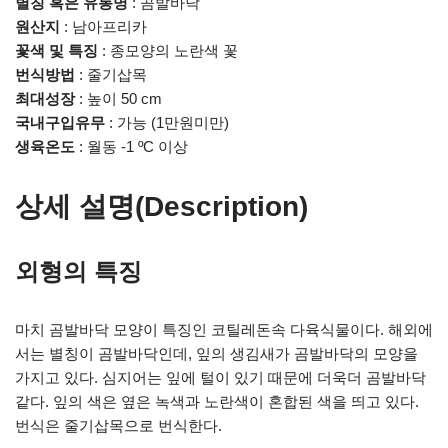
별칭 혹은 유통명
: 곰발바닥
원산지
: 남아프리카
꽃색 및 특징
: 종모양의 노란색 꽃
번식방법
: 줄기삽목
최대성장
: 높이 50 cm
국내구입유무
: 가능 (1만원미만)
생육온도
: 월동 -1 ºC 이상
상세 설명(Description)
외형의 특징
마치 곰발바닥 모양이 특징인 코틸레돈속 다육식물이다. 해외에
서는 별칭이 곰발바닥인데, 잎의 생김새가 곰발바닥의 모양을
가지고 있다. 심지어는 잎에 털이 있기 때문에 더욱더 곰발바닥
같다. 잎의 색은 옆은 녹색과 노란색이 혼합된 색을 띄고 있다.
번식은 줄기삽목으로 번식한다.