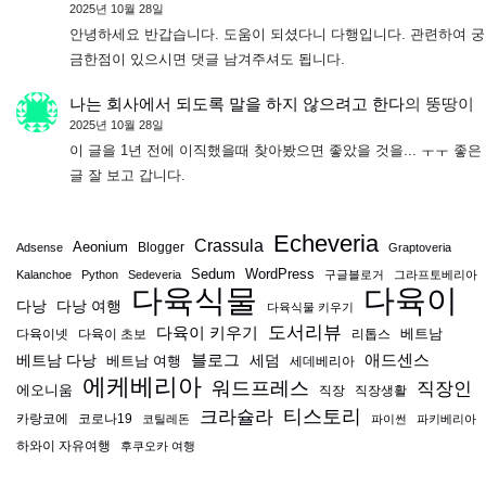
2025년 10월 28일
안녕하세요 반갑습니다. 도움이 되셨다니 다행입니다. 관련하여 궁
금한점이 있으시면 댓글 남겨주셔도 됩니다.
나는 회사에서 되도록 말을 하지 않으려고 한다
의
뚱땅이
2025년 10월 28일
이 글을 1년 전에 이직했을때 찾아봤으면 좋았을 것을... ㅜㅜ 좋은
글 잘 보고 갑니다.
Echeveria
Crassula
Aeonium
Blogger
Adsense
Graptoveria
Sedum
WordPress
Kalanchoe
Python
Sedeveria
구글블로거
그라프토베리아
다육식물
다육이
다낭
다낭 여행
다육식물 키우기
도서리뷰
다육이 키우기
베트남
다육이넷
다육이 초보
리톱스
블로그
애드센스
베트남 다낭
베트남 여행
세덤
세데베리아
에케베리아
워드프레스
직장인
에오니움
직장
직장생활
티스토리
크라슐라
카랑코에
코로나19
코틸레돈
파이썬
파키베리아
하와이 자유여행
후쿠오카 여행