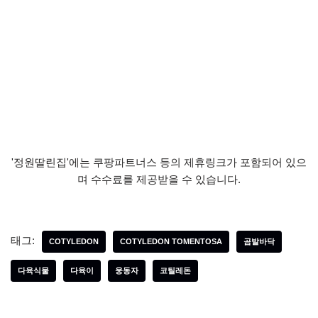
'정원딸린집'에는 쿠팡파트너스 등의 제휴링크가 포함되어 있으
며 수수료를 제공받을 수 있습니다.
태그:
COTYLEDON
COTYLEDON TOMENTOSA
곰발바닥
다육식물
다육이
웅동자
코틸레돈