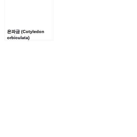
은파금 (Cotyledon
orbiculata)