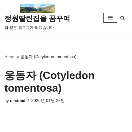
콘
정원딸린집을 꿈꾸며
텐
책 같은 블로그가 되겠습니다
츠
로
건
너
Home
»
웅동자 (Cotyledon tomentosa)
뛰
기
웅동자 (Cotyledon
tomentosa)
by
omdroid
2020년 01월 25일