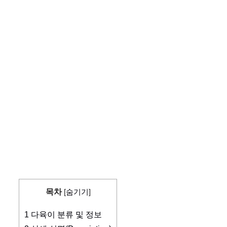
목차
[
숨기기
]
1
다육이 분류 및 정보