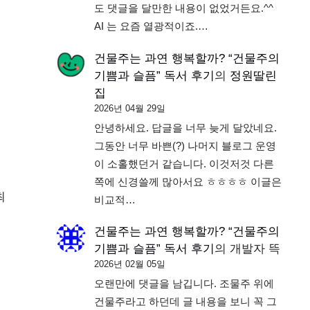
도 댓글을 달만한 내용이 없었거든요.^^
AI 는 요즘 열광적이죠.…
건물주는 과연 행복할까? “건물주의
기쁨과 슬픔” 독서 후기
의
정원딸린
집
2026년 04월 29일
안녕하세요. 답글을 너무 늦게 달았네요.
그동안 너무 바쁜(?) 나머지 블로그 운영
이 소홀했던거 같습니다. 이것저것 다른
쪽에 신경쓸께 많아서요 ㅎㅎㅎㅎ 이글은
최
비교적…
건물주는 과연 행복할까? “건물주의
기쁨과 슬픔” 독서 후기
의
개발자 뜩
2026년 02월 05일
오랜만에 댓글을 남깁니다. 조물주 위에
건물주라고 하던데 글 내용을 보니 꼭 그