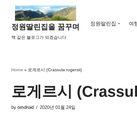
콘
정원딸린집
여
텐
정원딸린집을 꿈꾸며
츠
책 같은 블로그가 되겠습니다
로
건
너
뛰
Home
»
로게르시 (Crassula rogersii)
기
로게르시 (Crassula
by
omdroid
2020년 01월 24일