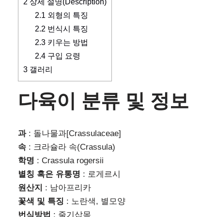
2
상세 설명(Description)
2.1
외형의 특징
2.2
번식시 특징
2.3
키우는 방법
2.4
구입 요령
3
갤러리
다육이 분류 및 정보
과
: 돌나물과[Crassulaceae]
속
: 크라슐라 속(Crassula)
학명
: Crassula rogersii
별칭 혹은 유통명
: 로게르시
원산지
: 남아프리카
꽃색 및 특징
: 노란색, 별모양
번식방법
: 줄기삽목