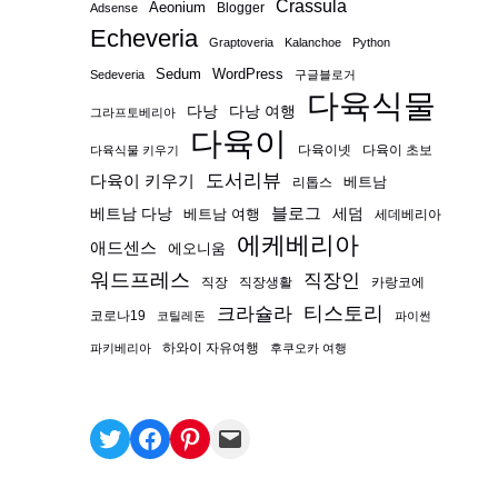
Crassula
Aeonium
Blogger
Adsense
Echeveria
Graptoveria
Kalanchoe
Python
Sedum
WordPress
Sedeveria
구글블로거
다육식물
다낭
다낭 여행
그라프토베리아
다육이
다육이넷
다육이 초보
다육식물 키우기
도서리뷰
다육이 키우기
베트남
리톱스
블로그
베트남 다낭
베트남 여행
세덤
세데베리아
에케베리아
애드센스
에오니움
워드프레스
직장인
직장
직장생활
카랑코에
티스토리
크라슐라
코로나19
코틸레돈
파이썬
하와이 자유여행
파키베리아
후쿠오카 여행