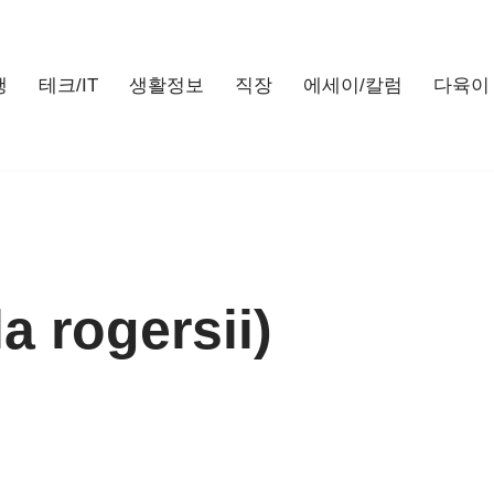
행
테크/IT
생활정보
직장
에세이/칼럼
다육이
 rogersii)