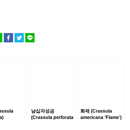
assula
남십자성금
화제 (Crassula
a)
(Crassula perforata
americana ‘Flame’)
‘variegata’)