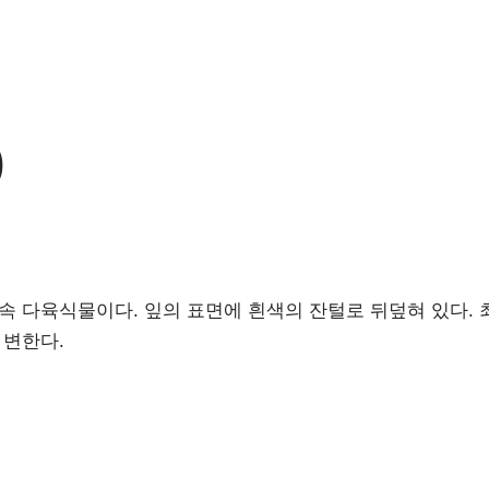
)
속 다육식물이다. 잎의 표면에 흰색의 잔털로 뒤덮혀 있다. 
 변한다.