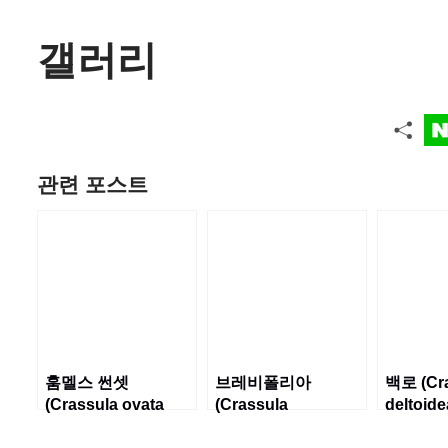
갤러리
관련 포스트
훔멜스 썬셋
브레비폴리아
백로 (Cr
(Crassula ovata
(Crassula
deltoide
‘Hummel’s Sunset’)
brevifolia)