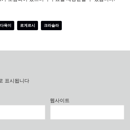
다육이
로게르시
크라슐라
로 표시됩니다
웹사이트