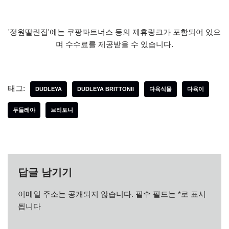
'정원딸린집'에는 쿠팡파트너스 등의 제휴링크가 포함되어 있으
며 수수료를 제공받을 수 있습니다.
태그:
DUDLEYA
DUDLEYA BRITTONII
다육식물
다육이
두들레야
브리토니
답글 남기기
이메일 주소는 공개되지 않습니다.
필수 필드는
*
로 표시
됩니다