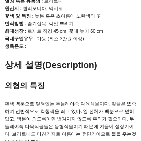
별칭 혹은 유통명
: 브리토니
원산지
: 캘리포니아, 멕시코
꽃색 및 특징
: 늦봄 혹은 초여름에 노란색의 꽃
번식방법
: 줄기삽목, 씨앗 뿌리기
최대성장
: 로제트 직경 45 cm, 꽃대 높이 60 cm
국내구입유무
: 가능 (최소 3만원 이상)
생육온도
:
상세 설명(Description)
외형의 특징
흰색 백분으로 덮혀있는 두들레야속 다육식물이다. 잎끝은 뾰족
하며 전반적으로 회청색을 띄고 있다. 잎 전체가 백분으로 덮혀
있고, 백분이 되도록이면 벗겨지지 않도록 주의가 필요하다. 두
들레야속 다육식물들은 동형식물이기 때문에 겨울이 성장기이
다. 브리토니도 마찬가지로 여름에는 휴면기이므로 물을 주는것