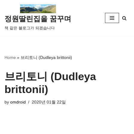
콘
정원딸린집을 꿈꾸며
텐
책 같은 블로그가 되겠습니다
츠
로
건
너
Home
»
브리토니 (Dudleya brittonii)
뛰
기
브리토니 (Dudleya
brittonii)
by
omdroid
2020년 01월 22일