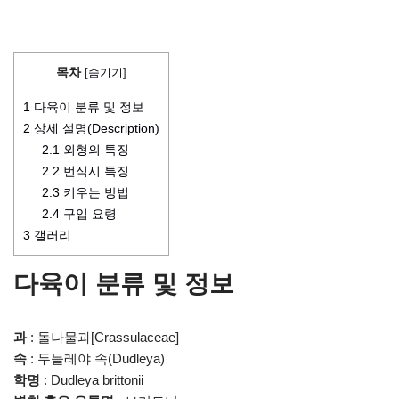
목차
[
숨기기
]
1
다육이 분류 및 정보
2
상세 설명(Description)
2.1
외형의 특징
2.2
번식시 특징
2.3
키우는 방법
2.4
구입 요령
3
갤러리
다육이 분류 및 정보
과
: 돌나물과[Crassulaceae]
속
: 두들레야 속(Dudleya)
학명
: Dudleya brittonii