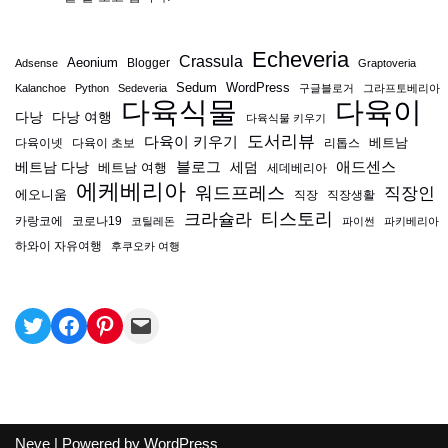
Echeveria
Crassula
Aeonium
Blogger
Adsense
Graptoveria
Sedum
WordPress
Kalanchoe
Python
Sedeveria
구글블로거
그라프토베리아
다육식물
다육이
다낭
다낭 여행
다육식물 키우기
도서리뷰
다육이 키우기
베트남
다육이넷
다육이 초보
리톱스
블로그
애드센스
베트남 다낭
베트남 여행
세덤
세데베리아
에케베리아
워드프레스
직장인
에오니움
직장
직장생활
티스토리
크라슐라
카랑코에
코로나19
코틸레돈
파이썬
파키베리아
하와이 자유여행
후쿠오카 여행
Neve
| Powered by
WordPress