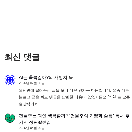
최신 댓글
AI는 축복일까?
의
개발자 뜩
2026년 07월 06일
오랜만에 올려주신 글을 보니 매우 반가운 마음입니다. 요즘 다른
블로그 글을 봐도 댓글을 달만한 내용이 없었거든요.^^ AI 는 요즘
열광적이죠.…
건물주는 과연 행복할까? “건물주의 기쁨과 슬픔” 독서 후
기
의
정원딸린집
2026년 04월 29일