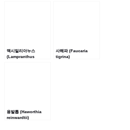
맥시밀리아누스
사해파 (Faucaria
(Lampranthus
tigrina)
maximilianus)
용발톱 (Haworthia
reinwardtii)