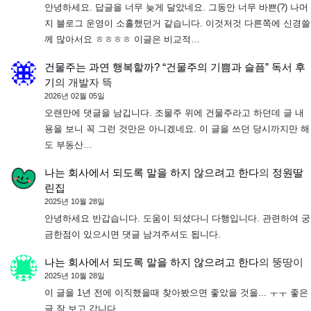
안녕하세요. 답글을 너무 늦게 달았네요. 그동안 너무 바쁜(?) 나머
지 블로그 운영이 소홀했던거 같습니다. 이것저것 다른쪽에 신경쓸
께 많아서요 ㅎㅎㅎㅎ 이글은 비교적…
건물주는 과연 행복할까? “건물주의 기쁨과 슬픔” 독서 후
기
의
개발자 뜩
2026년 02월 05일
오랜만에 댓글을 남깁니다. 조물주 위에 건물주라고 하던데 글 내
용을 보니 꼭 그런 것만은 아니겠네요. 이 글을 쓰던 당시까지만 해
도 부동산…
나는 회사에서 되도록 말을 하지 않으려고 한다
의
정원딸
린집
2025년 10월 28일
안녕하세요 반갑습니다. 도움이 되셨다니 다행입니다. 관련하여 궁
금한점이 있으시면 댓글 남겨주셔도 됩니다.
나는 회사에서 되도록 말을 하지 않으려고 한다
의
뚱땅이
2025년 10월 28일
이 글을 1년 전에 이직했을때 찾아봤으면 좋았을 것을... ㅜㅜ 좋은
글 잘 보고 갑니다.