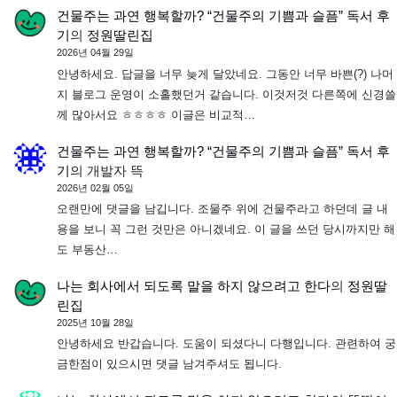
건물주는 과연 행복할까? “건물주의 기쁨과 슬픔” 독서 후
기
의
정원딸린집
2026년 04월 29일
안녕하세요. 답글을 너무 늦게 달았네요. 그동안 너무 바쁜(?) 나머
지 블로그 운영이 소홀했던거 같습니다. 이것저것 다른쪽에 신경쓸
께 많아서요 ㅎㅎㅎㅎ 이글은 비교적…
건물주는 과연 행복할까? “건물주의 기쁨과 슬픔” 독서 후
기
의
개발자 뜩
2026년 02월 05일
오랜만에 댓글을 남깁니다. 조물주 위에 건물주라고 하던데 글 내
용을 보니 꼭 그런 것만은 아니겠네요. 이 글을 쓰던 당시까지만 해
도 부동산…
나는 회사에서 되도록 말을 하지 않으려고 한다
의
정원딸
린집
2025년 10월 28일
안녕하세요 반갑습니다. 도움이 되셨다니 다행입니다. 관련하여 궁
금한점이 있으시면 댓글 남겨주셔도 됩니다.