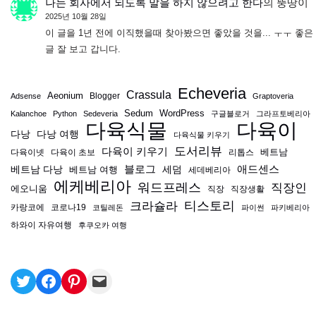
나는 회사에서 되도록 말을 하지 않으려고 한다
의
뚱땅이
2025년 10월 28일
이 글을 1년 전에 이직했을때 찾아봤으면 좋았을 것을... ㅜㅜ 좋은
글 잘 보고 갑니다.
Echeveria
Crassula
Aeonium
Blogger
Adsense
Graptoveria
Sedum
WordPress
Kalanchoe
Python
Sedeveria
구글블로거
그라프토베리아
다육식물
다육이
다낭
다낭 여행
다육식물 키우기
도서리뷰
다육이 키우기
베트남
다육이넷
다육이 초보
리톱스
블로그
애드센스
베트남 다낭
베트남 여행
세덤
세데베리아
에케베리아
워드프레스
직장인
에오니움
직장
직장생활
티스토리
크라슐라
카랑코에
코로나19
코틸레돈
파이썬
파키베리아
하와이 자유여행
후쿠오카 여행