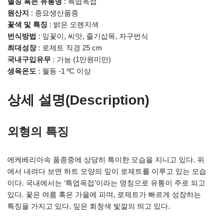
별칭 혹은 유통명
: 특엽옥접
원산지
: 종묘생산품종
꽃색 및 특징
: 밝은 오렌지색
번식방법
: 잎꽃이, 씨앗, 줄기삽목, 자구번식
최대성장
: 로제트 직경 25 cm
국내구입유무
: 가능 (1만원미만)
생육온도
: 월동 -1 ºC 이상
상세 설명(Description)
외형의 특징
에케베리아속 품종중에 상당히 특이한 모습을 지니고 있다. 위
에서 내려다 보면 하트 모양의 잎이 로제트를 이루고 있는 모습
이다. 국내에서는 ‘특엽옥접’이라는 명칭으로 유통이 주로 되고
있다. 꽃은 여름 혹은 가을에 피며, 로제트가 빠르게 성장하는
특징을 가지고 있다. 잎은 회청색 빛깔의 띄고 있다.