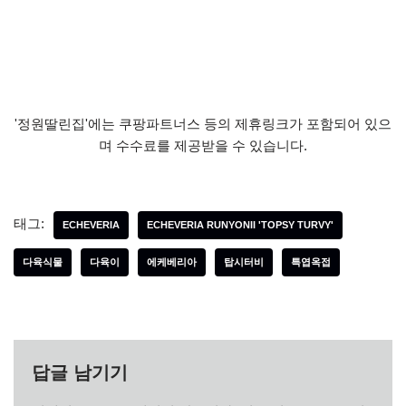
'정원딸린집'에는 쿠팡파트너스 등의 제휴링크가 포함되어 있으
며 수수료를 제공받을 수 있습니다.
태그:
ECHEVERIA
ECHEVERIA RUNYONII 'TOPSY TURVY'
다육식물
다육이
에케베리아
탑시터비
특엽옥접
답글 남기기