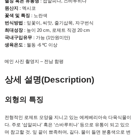
별칭 혹은 유통명
: 섭알피나, 스바루히나
원산지
: 멕시코
꽃색 및 특징
: 노란색
번식방법
: 잎꽃이, 씨앗, 줄기삽목, 자구번식
최대성장
: 높이 20 cm, 로제트 직경 20 cm
국내구입유무
: 가능 (1만원미만)
생육온도
: 월동 -6 ºC 이상
메인 사진 촬영지 – 전남 함평
상세 설명(Description)
외형의 특징
전형적인 로제트 모양을 지니고 있는 에케베리아속 다육식물이
다. 주로 ‘섭알피나’ 혹은 ‘스바루히나’ 등으로 유통이 되고 있으
며 참고할 것. 잎 끝이 뾰족하며, 길다. 물이 들면 분홍색으로 변