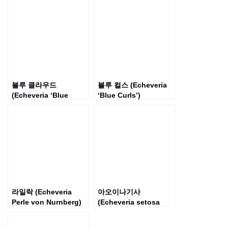
블루 클라우드
블루 컬스 (Echeveria
(Echeveria ‘Blue
‘Blue Curls’)
Cloud’)
라일락 (Echeveria
아오이나기사
Perle von Nurnberg)
(Echeveria setosa
‘Aoinagisa’)