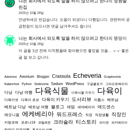
나는 회사에서 되도록 말을 하지 않으려고 한다
의
정원딸
린집
2025년 10월 28일
안녕하세요 반갑습니다. 도움이 되셨다니 다행입니다. 관련하여 궁
금한점이 있으시면 댓글 남겨주셔도 됩니다.
나는 회사에서 되도록 말을 하지 않으려고 한다
의
뚱땅이
2025년 10월 28일
이 글을 1년 전에 이직했을때 찾아봤으면 좋았을 것을... ㅜㅜ 좋은
글 잘 보고 갑니다.
Echeveria
Crassula
Aeonium
Blogger
Adsense
Graptoveria
Sedum
WordPress
Kalanchoe
Python
Sedeveria
구글블로거
그라프토베리아
다육식물
다육이
다낭
다낭 여행
다육식물 키우기
도서리뷰
다육이 키우기
베트남
다육이넷
다육이 초보
리톱스
블로그
애드센스
베트남 다낭
베트남 여행
세덤
세데베리아
에케베리아
워드프레스
직장인
에오니움
직장
직장생활
티스토리
크라슐라
카랑코에
코로나19
코틸레돈
파이썬
파키베리아
하와이 자유여행
후쿠오카 여행