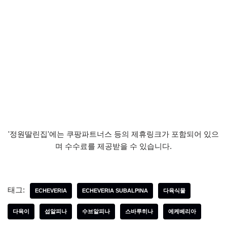
'정원딸린집'에는 쿠팡파트너스 등의 제휴링크가 포함되어 있으
며 수수료를 제공받을 수 있습니다.
태그:
ECHEVERIA
ECHEVERIA SUBALPINA
다육식물
다육이
섭알피나
수브알피나
스바루히나
에케베리아