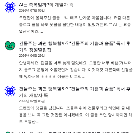
AI는 축복일까?
의
개발자 뜩
2026년 07월 06일
오랜만에 올려주신 글을 보니 매우 반가운 마음입니다. 요즘 다른
블로그 글을 봐도 댓글을 달만한 내용이 없었거든요.^^ AI 는 요즘
열광적이죠.…
건물주는 과연 행복할까? “건물주의 기쁨과 슬픔” 독서 후
기
의
정원딸린집
2026년 04월 29일
안녕하세요. 답글을 너무 늦게 달았네요. 그동안 너무 바쁜(?) 나머
지 블로그 운영이 소홀했던거 같습니다. 이것저것 다른쪽에 신경쓸
께 많아서요 ㅎㅎㅎㅎ 이글은 비교적…
건물주는 과연 행복할까? “건물주의 기쁨과 슬픔” 독서 후
기
의
개발자 뜩
2026년 02월 05일
오랜만에 댓글을 남깁니다. 조물주 위에 건물주라고 하던데 글 내
용을 보니 꼭 그런 것만은 아니겠네요. 이 글을 쓰던 당시까지만 해
도 부동산…