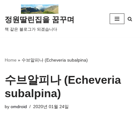
콘
정원딸린집을 꿈꾸며
텐
책 같은 블로그가 되겠습니다
츠
로
건
너
Home
»
수브알피나 (Echeveria subalpina)
뛰
기
수브알피나 (Echeveria
subalpina)
by
omdroid
2020년 01월 24일