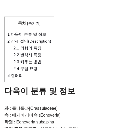
목차
[
숨기기
]
1
다육이 분류 및 정보
2
상세 설명(Description)
2.1
외형의 특징
2.2
번식시 특징
2.3
키우는 방법
2.4
구입 요령
3
갤러리
다육이 분류 및 정보
과
: 돌나물과[Crassulaceae]
속
: 에케베리아속 (Echeveria)
학명
: Echeveria subalpina