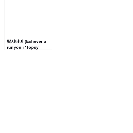
탑시터비 (Echeveria
runyonii ‘Topsy
Turvy’)