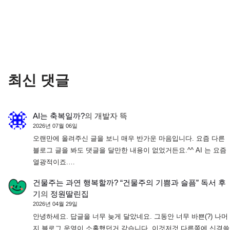
최신 댓글
AI는 축복일까?
의
개발자 뜩
2026년 07월 06일
오랜만에 올려주신 글을 보니 매우 반가운 마음입니다. 요즘 다른
블로그 글을 봐도 댓글을 달만한 내용이 없었거든요.^^ AI 는 요즘
열광적이죠.…
건물주는 과연 행복할까? “건물주의 기쁨과 슬픔” 독서 후
기
의
정원딸린집
2026년 04월 29일
안녕하세요. 답글을 너무 늦게 달았네요. 그동안 너무 바쁜(?) 나머
지 블로그 운영이 소홀했던거 같습니다. 이것저것 다른쪽에 신경쓸