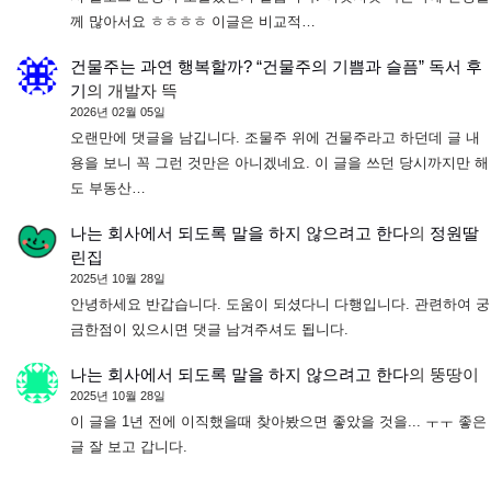
께 많아서요 ㅎㅎㅎㅎ 이글은 비교적…
건물주는 과연 행복할까? “건물주의 기쁨과 슬픔” 독서 후
기
의
개발자 뜩
2026년 02월 05일
오랜만에 댓글을 남깁니다. 조물주 위에 건물주라고 하던데 글 내
용을 보니 꼭 그런 것만은 아니겠네요. 이 글을 쓰던 당시까지만 해
도 부동산…
나는 회사에서 되도록 말을 하지 않으려고 한다
의
정원딸
린집
2025년 10월 28일
안녕하세요 반갑습니다. 도움이 되셨다니 다행입니다. 관련하여 궁
금한점이 있으시면 댓글 남겨주셔도 됩니다.
나는 회사에서 되도록 말을 하지 않으려고 한다
의
뚱땅이
2025년 10월 28일
이 글을 1년 전에 이직했을때 찾아봤으면 좋았을 것을... ㅜㅜ 좋은
글 잘 보고 갑니다.