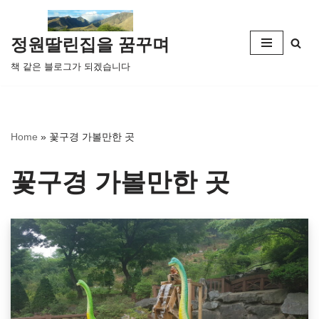
콘
정원딸린집을 꿈꾸며
텐
책 같은 블로그가 되겠습니다
츠
로
건
너
Home
»
꽃구경 가볼만한 곳
뛰
기
꽃구경 가볼만한 곳