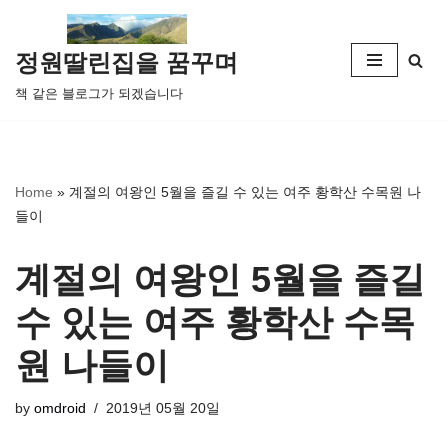
콘
정원딸린집을 꿈꾸며
텐
책 같은 블로그가 되겠습니다
츠
로
건
너
Home
»
계절의 여왕인 5월을 즐길 수 있는 여주 황학산 수목원 나
뛰
들이
기
계절의 여왕인 5월을 즐길
수 있는 여주 황학산 수목
원 나들이
by
omdroid
2019년 05월 20일