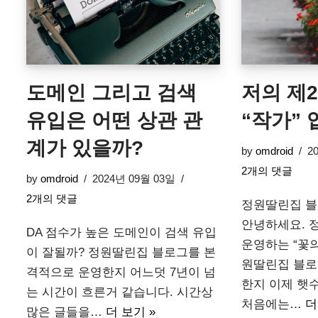
도메인 그리고 검색
저의 제
유입은 어떤 상관 관
“작가”
계가 있을까?
by
omdroid
2
2개의 댓글
by
omdroid
2024년 09월 03일
2개의 댓글
정원딸린집 블
안녕하세요. 
DA 점수가 높은 도메인이 검색 유입
운영하는 “꽃의
이 잘될까? 정원딸린집 블로그를 본
원딸린집 블로
격적으로 운영한지 어느덧 7년이 넘
한지 이제 햇수
는 시간이 흐른거 같습니다. 시간상
처음에는…
더
많은 글들을…
더 보기 »