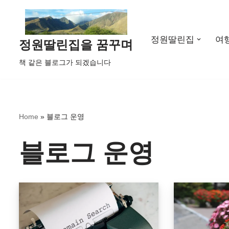
콘
정원딸린집
여
텐
정원딸린집을 꿈꾸며
츠
책 같은 블로그가 되겠습니다
로
건
너
뛰
Home
»
블로그 운영
기
블로그 운영