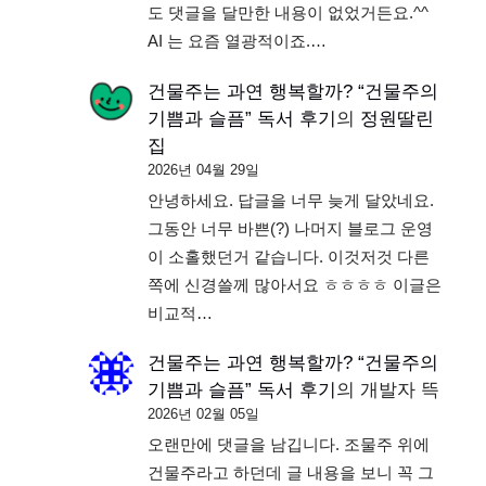
도 댓글을 달만한 내용이 없었거든요.^^
AI 는 요즘 열광적이죠.…
건물주는 과연 행복할까? “건물주의
기쁨과 슬픔” 독서 후기
의
정원딸린
집
2026년 04월 29일
안녕하세요. 답글을 너무 늦게 달았네요.
그동안 너무 바쁜(?) 나머지 블로그 운영
이 소홀했던거 같습니다. 이것저것 다른
쪽에 신경쓸께 많아서요 ㅎㅎㅎㅎ 이글은
비교적…
건물주는 과연 행복할까? “건물주의
기쁨과 슬픔” 독서 후기
의
개발자 뜩
2026년 02월 05일
오랜만에 댓글을 남깁니다. 조물주 위에
건물주라고 하던데 글 내용을 보니 꼭 그