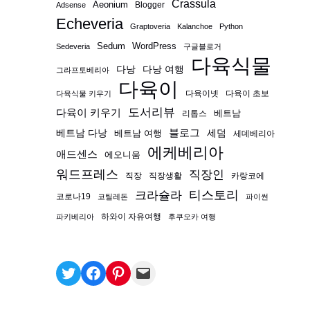
Crassula
Aeonium
Blogger
Adsense
Echeveria
Graptoveria
Kalanchoe
Python
Sedum
WordPress
Sedeveria
구글블로거
다육식물
다낭
다낭 여행
그라프토베리아
다육이
다육이넷
다육이 초보
다육식물 키우기
도서리뷰
다육이 키우기
베트남
리톱스
블로그
베트남 다낭
베트남 여행
세덤
세데베리아
에케베리아
애드센스
에오니움
워드프레스
직장인
직장
직장생활
카랑코에
티스토리
크라슐라
코로나19
코틸레돈
파이썬
하와이 자유여행
파키베리아
후쿠오카 여행