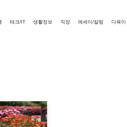
행
테크/IT
생활정보
직장
에세이/칼럼
다육이