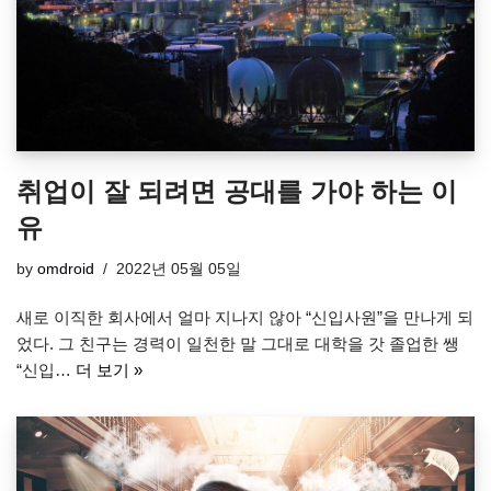
취업이 잘 되려면 공대를 가야 하는 이
유
by
omdroid
2022년 05월 05일
새로 이직한 회사에서 얼마 지나지 않아 “신입사원”을 만나게 되
었다. 그 친구는 경력이 일천한 말 그대로 대학을 갓 졸업한 쌩
“신입…
더 보기 »