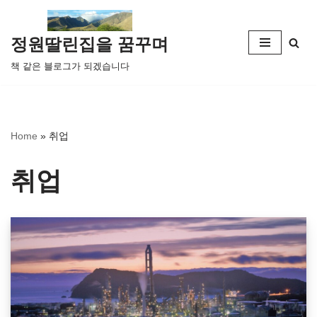
콘
정원딸린집을 꿈꾸며
텐
책 같은 블로그가 되겠습니다
츠
로
건
너
Home
»
취업
뛰
기
취업