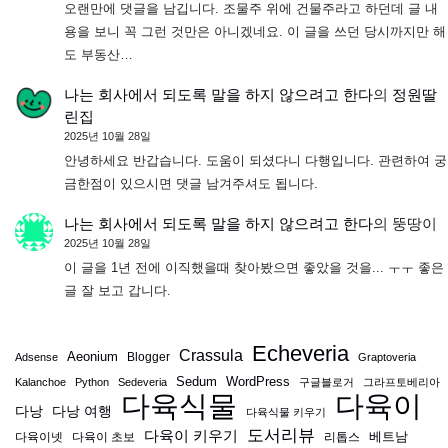
오랜만에 댓글을 남깁니다. 조물주 위에 건물주라고 하던데 글 내
용을 보니 꼭 그런 것만은 아니겠네요. 이 글을 쓰던 당시까지만 해
도 부동산…
나는 회사에서 되도록 말을 하지 않으려고 한다
의
정원딸
린집
2025년 10월 28일
안녕하세요 반갑습니다. 도움이 되셨다니 다행입니다. 관련하여 궁
금한점이 있으시면 댓글 남겨주셔도 됩니다.
나는 회사에서 되도록 말을 하지 않으려고 한다
의
뚱땅이
2025년 10월 28일
이 글을 1년 전에 이직했을때 찾아봤으면 좋았을 것을... ㅜㅜ 좋은
글 잘 보고 갑니다.
Echeveria
Crassula
Aeonium
Blogger
Adsense
Graptoveria
Sedum
WordPress
Kalanchoe
Python
Sedeveria
구글블로거
그라프토베리아
다육식물
다육이
다낭
다낭 여행
다육식물 키우기
도서리뷰
다육이 키우기
베트남
다육이넷
다육이 초보
리톱스