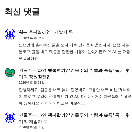
최신 댓글
AI는 축복일까?
의
개발자 뜩
2026년 07월 06일
오랜만에 올려주신 글을 보니 매우 반가운 마음입니다. 요즘 다른
블로그 글을 봐도 댓글을 달만한 내용이 없었거든요.^^ AI 는 요즘
열광적이죠.…
건물주는 과연 행복할까? “건물주의 기쁨과 슬픔” 독서 후
기
의
정원딸린집
2026년 04월 29일
안녕하세요. 답글을 너무 늦게 달았네요. 그동안 너무 바쁜(?) 나머
지 블로그 운영이 소홀했던거 같습니다. 이것저것 다른쪽에 신경쓸
께 많아서요 ㅎㅎㅎㅎ 이글은 비교적…
건물주는 과연 행복할까? “건물주의 기쁨과 슬픔” 독서 후
기
의
개발자 뜩
2026년 02월 05일