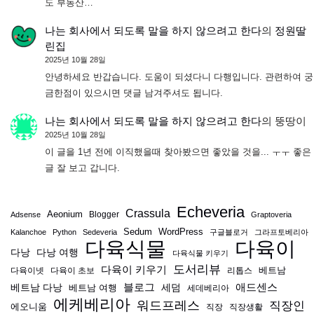
도 부동산…
나는 회사에서 되도록 말을 하지 않으려고 한다
의
정원딸
린집
2025년 10월 28일
안녕하세요 반갑습니다. 도움이 되셨다니 다행입니다. 관련하여 궁
금한점이 있으시면 댓글 남겨주셔도 됩니다.
나는 회사에서 되도록 말을 하지 않으려고 한다
의
뚱땅이
2025년 10월 28일
이 글을 1년 전에 이직했을때 찾아봤으면 좋았을 것을... ㅜㅜ 좋은
글 잘 보고 갑니다.
Echeveria
Crassula
Aeonium
Blogger
Adsense
Graptoveria
Sedum
WordPress
Kalanchoe
Python
Sedeveria
구글블로거
그라프토베리아
다육식물
다육이
다낭
다낭 여행
다육식물 키우기
도서리뷰
다육이 키우기
베트남
다육이넷
다육이 초보
리톱스
블로그
애드센스
베트남 다낭
베트남 여행
세덤
세데베리아
에케베리아
워드프레스
직장인
에오니움
직장
직장생활