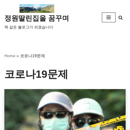
콘
정원딸린집을 꿈꾸며
텐
책 같은 블로그가 되겠습니다
츠
로
건
너
Home
»
코로나19문제
뛰
기
코로나19문제