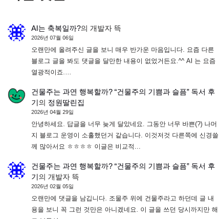
AI는 축복일까?
의
개발자 뜩
2026년 07월 06일
오랜만에 올려주신 글을 보니 매우 반가운 마음입니다. 요즘 다른
블로그 글을 봐도 댓글을 달만한 내용이 없었거든요.^^ AI 는 요즘
열광적이죠.…
건물주는 과연 행복할까? “건물주의 기쁨과 슬픔” 독서 후
기
의
정원딸린집
2026년 04월 29일
안녕하세요. 답글을 너무 늦게 달았네요. 그동안 너무 바쁜(?) 나머
지 블로그 운영이 소홀했던거 같습니다. 이것저것 다른쪽에 신경쓸
께 많아서요 ㅎㅎㅎㅎ 이글은 비교적…
건물주는 과연 행복할까? “건물주의 기쁨과 슬픔” 독서 후
기
의
개발자 뜩
2026년 02월 05일
오랜만에 댓글을 남깁니다. 조물주 위에 건물주라고 하던데 글 내
용을 보니 꼭 그런 것만은 아니겠네요. 이 글을 쓰던 당시까지만 해