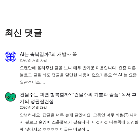
최신 댓글
AI는 축복일까?
의
개발자 뜩
2026년 07월 06일
오랜만에 올려주신 글을 보니 매우 반가운 마음입니다. 요즘 다른
블로그 글을 봐도 댓글을 달만한 내용이 없었거든요.^^ AI 는 요즘
열광적이죠.…
건물주는 과연 행복할까? “건물주의 기쁨과 슬픔” 독서 후
기
의
정원딸린집
2026년 04월 29일
안녕하세요. 답글을 너무 늦게 달았네요. 그동안 너무 바쁜(?) 나머
지 블로그 운영이 소홀했던거 같습니다. 이것저것 다른쪽에 신경쓸
께 많아서요 ㅎㅎㅎㅎ 이글은 비교적…