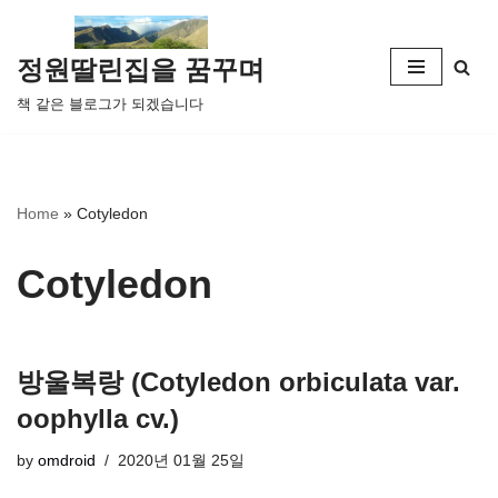
콘
정원딸린집을 꿈꾸며
텐
책 같은 블로그가 되겠습니다
츠
로
건
너
Home
»
Cotyledon
뛰
기
Cotyledon
방울복랑 (Cotyledon orbiculata var.
oophylla cv.)
by
omdroid
2020년 01월 25일