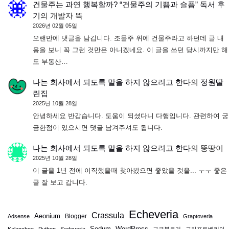
건물주는 과연 행복할까? “건물주의 기쁨과 슬픔” 독서 후
기
의
개발자 뜩
2026년 02월 05일
오랜만에 댓글을 남깁니다. 조물주 위에 건물주라고 하던데 글 내
용을 보니 꼭 그런 것만은 아니겠네요. 이 글을 쓰던 당시까지만 해
도 부동산…
나는 회사에서 되도록 말을 하지 않으려고 한다
의
정원딸
린집
2025년 10월 28일
안녕하세요 반갑습니다. 도움이 되셨다니 다행입니다. 관련하여 궁
금한점이 있으시면 댓글 남겨주셔도 됩니다.
나는 회사에서 되도록 말을 하지 않으려고 한다
의
뚱땅이
2025년 10월 28일
이 글을 1년 전에 이직했을때 찾아봤으면 좋았을 것을... ㅜㅜ 좋은
글 잘 보고 갑니다.
Echeveria
Crassula
Aeonium
Blogger
Adsense
Graptoveria
Sedum
WordPress
Kalanchoe
Python
Sedeveria
구글블로거
그라프토베리아