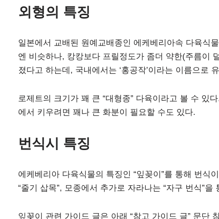
외형의 특징
일본에서 교배된 원예교배종인 에케베리아속 다육식물이다
엔 비슷하나, 캉캉보다 프릴정도가 좀더 약한(주름이 덜
졌다고 하는데, 국내에서는 ‘홍공작’이라는 이름으로 유
로제트의 크기가 꽤 큰 “대형종” 다육이라고 볼 수 있다
에서 키우려면 꽤나 큰 화분이 필요할 수도 있다.
번식시 특징
에케베리아 다육식물의 특징인 “잎꽂이”를 통해 번식이 
“줄기 삽목”, 모종에서 추가로 자라나는 “자구 번식”을 
잎꽂이 관련 가이드 글은 아래 “참고 가이드 글” 문단 참