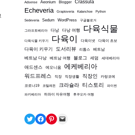
Crassula
Aeonium
Blogger
Adsense
Echeveria
Graptoveria
Kalanchoe
Python
고
Sedum
WordPress
Sedeveria
구글블로거
다육식물
다낭
다낭 여행
그라프토베리아
다육이
다육이넷
다육이 초보
다육식물 키우기
도서리뷰
다육이 키우기
베트남
리톱스
블로그
베트남 다낭
베트남 여행
세덤
세데베리아
에케베리아
애드센스
에오니움
워드프레스
직장인
직장
직장생활
카랑코에
티스토리
크라슐라
코로나19
코틸레돈
파이썬
하와이 자유여행
파키베리아
후쿠오카 여행