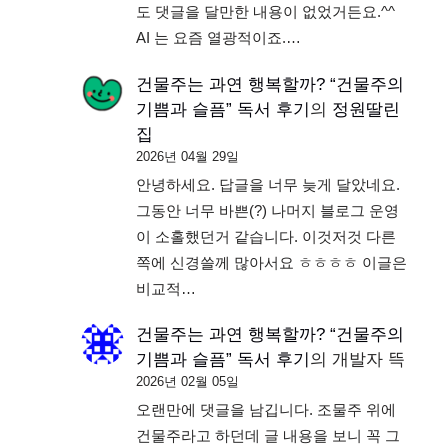
도 댓글을 달만한 내용이 없었거든요.^^
AI 는 요즘 열광적이죠.…
건물주는 과연 행복할까? “건물주의
기쁨과 슬픔” 독서 후기
의
정원딸린
집
2026년 04월 29일
안녕하세요. 답글을 너무 늦게 달았네요.
그동안 너무 바쁜(?) 나머지 블로그 운영
이 소홀했던거 같습니다. 이것저것 다른
쪽에 신경쓸께 많아서요 ㅎㅎㅎㅎ 이글은
비교적…
건물주는 과연 행복할까? “건물주의
기쁨과 슬픔” 독서 후기
의
개발자 뜩
2026년 02월 05일
오랜만에 댓글을 남깁니다. 조물주 위에
건물주라고 하던데 글 내용을 보니 꼭 그