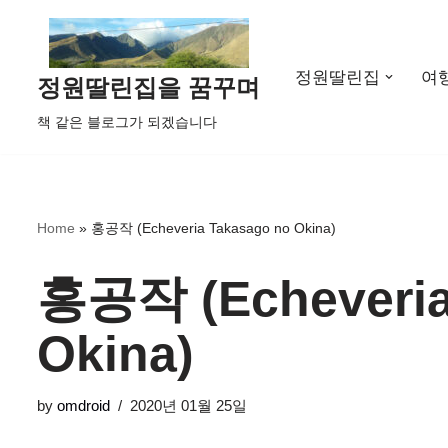
콘
정원딸린집
여
텐
정원딸린집을 꿈꾸며
츠
책 같은 블로그가 되겠습니다
로
건
너
뛰
Home
»
홍공작 (Echeveria Takasago no Okina)
기
홍공작 (Echeveria
Okina)
by
omdroid
2020년 01월 25일