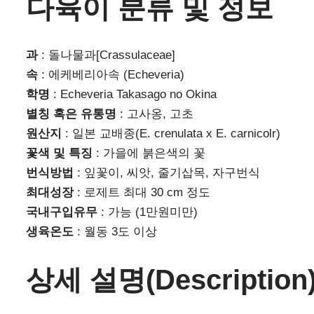
다육이 분류 및 정보
과
: 돌나물과[Crassulaceae]
속
: 에케베리아속 (Echeveria)
학명
: Echeveria Takasago no Okina
별칭 혹은 유통명
: 고사옹, 고초
원산지
: 일본 교배종(E. crenulata x E. carnicolr)
꽃색 및 특징
: 가을에 붉은색의 꽃
번식방법
: 잎꽃이, 씨앗, 줄기삽목, 자구번식
최대성장
: 로제트 최대 30 cm 정도
국내구입유무
: 가능 (1만원미만)
생육온도
: 월동 3도 이상
상세 설명(Description