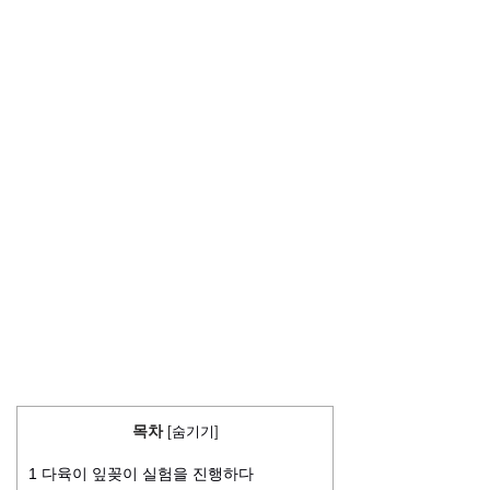
목차
[
숨기기
]
1
다육이 잎꽂이 실험을 진행하다