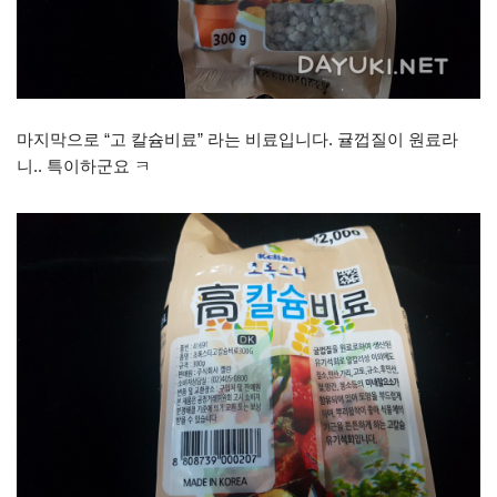
마지막으로 “고 칼슘비료” 라는 비료입니다. 귤껍질이 원료라
니.. 특이하군요 ㅋ