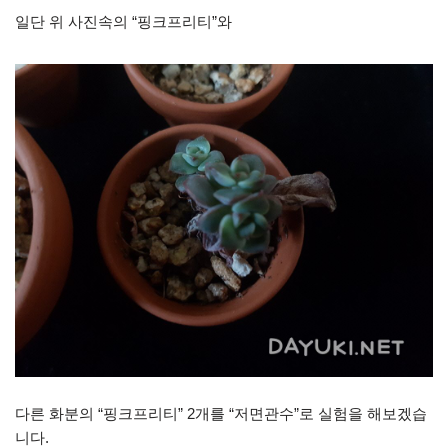
일단 위 사진속의 “핑크프리티”와
다른 화분의 “핑크프리티” 2개를 “저면관수”로 실험을 해보겠습
니다.