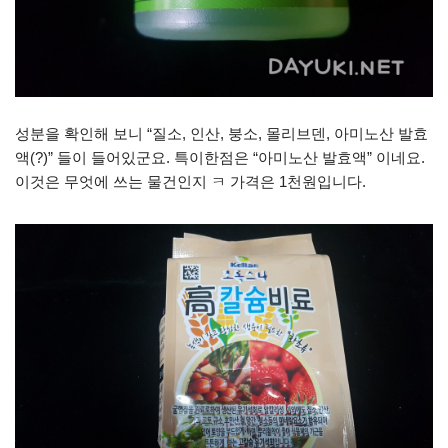
성분을 확인해 보니 “질소, 인산, 붕소, 몰리브덴, 아미노산 발효
액(?)” 들이 들어있군요. 특이한점은 “아미노산 발효액” 이네요.
이것은 무엇에 쓰는 물건인지 ㅋ 가격은 1천원입니다.