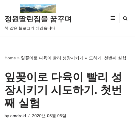
콘
정원딸린집을 꿈꾸며
텐
책 같은 블로그가 되겠습니다
츠
로
건
너
Home
»
잎꽂이로 다육이 빨리 성장시키기 시도하기. 첫번째 실험
뛰
기
잎꽂이로 다육이 빨리 성
장시키기 시도하기. 첫번
째 실험
by
omdroid
2020년 05월 05일