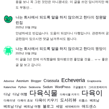
용을 보니 꼭 그런 것만은 아니겠네요. 이 글을 쓰던 당시까지만 해
도 부동산…
나는 회사에서 되도록 말을 하지 않으려고 한다
의
정원딸
린집
2025년 10월 28일
안녕하세요 반갑습니다. 도움이 되셨다니 다행입니다. 관련하여 궁
금한점이 있으시면 댓글 남겨주셔도 됩니다.
나는 회사에서 되도록 말을 하지 않으려고 한다
의
뚱땅이
2025년 10월 28일
이 글을 1년 전에 이직했을때 찾아봤으면 좋았을 것을... ㅜㅜ 좋은
글 잘 보고 갑니다.
Echeveria
Crassula
Aeonium
Blogger
Adsense
Graptoveria
Sedum
WordPress
Kalanchoe
Python
Sedeveria
구글블로거
그라프토베리아
다육식물
다육이
다낭
다낭 여행
다육식물 키우기
도서리뷰
다육이 키우기
베트남
다육이넷
다육이 초보
리톱스
블로그
애드센스
베트남 다낭
베트남 여행
세덤
세데베리아