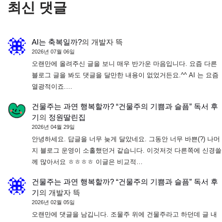
최신 댓글
AI는 축복일까?
의
개발자 뜩
2026년 07월 06일
오랜만에 올려주신 글을 보니 매우 반가운 마음입니다. 요즘 다른
블로그 글을 봐도 댓글을 달만한 내용이 없었거든요.^^ AI 는 요즘
열광적이죠.…
건물주는 과연 행복할까? “건물주의 기쁨과 슬픔” 독서 후
기
의
정원딸린집
2026년 04월 29일
안녕하세요. 답글을 너무 늦게 달았네요. 그동안 너무 바쁜(?) 나머
지 블로그 운영이 소홀했던거 같습니다. 이것저것 다른쪽에 신경쓸
께 많아서요 ㅎㅎㅎㅎ 이글은 비교적…
건물주는 과연 행복할까? “건물주의 기쁨과 슬픔” 독서 후
기
의
개발자 뜩
2026년 02월 05일
오랜만에 댓글을 남깁니다. 조물주 위에 건물주라고 하던데 글 내