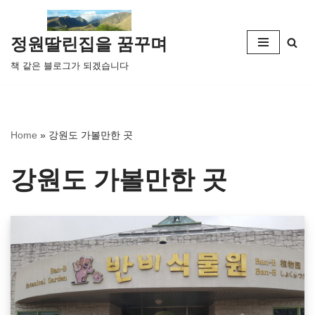
콘
정원딸린집을 꿈꾸며
텐
책 같은 블로그가 되겠습니다
츠
로
건
너
Home
»
강원도 가볼만한 곳
뛰
기
강원도 가볼만한 곳