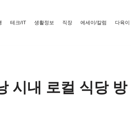
행
테크/IT
생활정보
직장
에세이/칼럼
다육이
낭 시내 로컬 식당 방