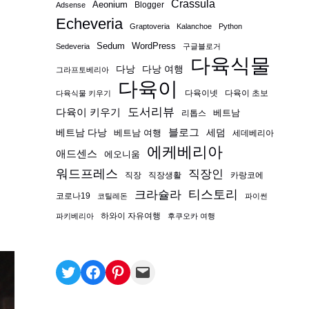
Crassula
Aeonium
Blogger
Adsense
Echeveria
Graptoveria
Kalanchoe
Python
Sedum
WordPress
Sedeveria
구글블로거
다육식물
다낭
다낭 여행
그라프토베리아
다육이
다육이넷
다육이 초보
다육식물 키우기
도서리뷰
다육이 키우기
베트남
리톱스
블로그
베트남 다낭
베트남 여행
세덤
세데베리아
에케베리아
애드센스
에오니움
워드프레스
직장인
직장
직장생활
카랑코에
티스토리
크라슐라
코로나19
코틸레돈
파이썬
하와이 자유여행
파키베리아
후쿠오카 여행