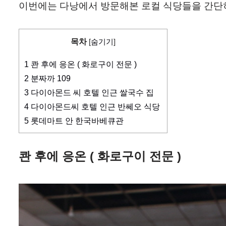
이번에는 다낭에서 방문해본 로컬 식당들을 간단히 
목차
[
숨기기
]
1
콴 후에 응온 ( 화로구이 전문 )
2
분짜까 109
3
다이아몬드 씨 호텔 인근 쌀국수 집
4
다이아몬드씨 호텔 인근 반쎄오 식당
5
롯데마트 안 한국바베큐관
콴 후에 응온 ( 화로구이 전문 )