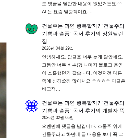
도 댓글을 달만한 내용이 없었거든요.^^
AI 는 요즘 열광적이죠.…
건물주는 과연 행복할까? “건물주의
기쁨과 슬픔” 독서 후기
의
정원딸린
집
2026년 04월 29일
안녕하세요. 답글을 너무 늦게 달았네요.
그동안 너무 바쁜(?) 나머지 블로그 운영
이 소홀했던거 같습니다. 이것저것 다른
쪽에 신경쓸께 많아서요 ㅎㅎㅎㅎ 이글은
비교적…
건물주는 과연 행복할까? “건물주의
기쁨과 슬픔” 독서 후기
의
개발자 뜩
2026년 02월 05일
오랜만에 댓글을 남깁니다. 조물주 위에
건물주라고 하던데 글 내용을 보니 꼭 그