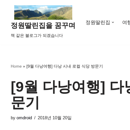
콘
정원딸린집
여
텐
정원딸린집을 꿈꾸며
츠
책 같은 블로그가 되겠습니다
로
건
너
뛰
Home
»
[9월 다낭여행] 다낭 시내 로컬 식당 방문기
기
[9월 다낭여행] 다
문기
by
omdroid
2018년 10월 20일