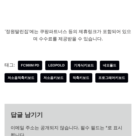
'정원딸린집'에는 쿠팡파트너스 등의 제휴링크가 포함되어 있으
며 수수료를 제공받을 수 있습니다.
태그:
FC980M PD
LEOPOLD
기계식키보드
네오폴드
저소음적축키보드
저소음키보드
적축키보드
프로그래머키보드
답글 남기기
이메일 주소는 공개되지 않습니다.
필수 필드는
*
로 표시
됩니다