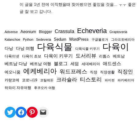
이 글을 1년 전에 이직했을때 찾아봤으면 좋았을 것을... ㅜㅜ 좋은
글 잘 보고 갑니다.
Echeveria
Crassula
Aeonium
Blogger
Adsense
Graptoveria
Sedum
WordPress
Kalanchoe
Python
Sedeveria
구글블로거
그라프토베리아
다육식물
다육이
다낭
다낭 여행
다육식물 키우기
도서리뷰
다육이 키우기
베트남
다육이넷
다육이 초보
리톱스
블로그
애드센스
베트남 다낭
베트남 여행
세덤
세데베리아
에케베리아
워드프레스
직장인
에오니움
직장
직장생활
티스토리
크라슐라
카랑코에
코로나19
코틸레돈
파이썬
파키베리아
하와이 자유여행
후쿠오카 여행