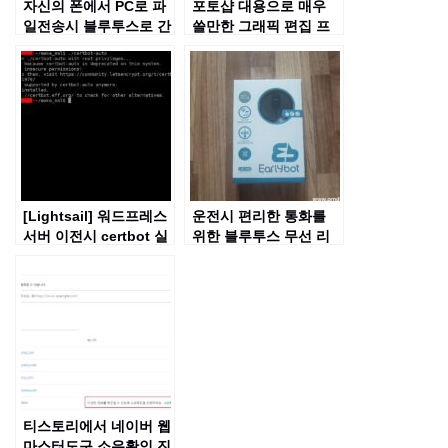
자신의 폰에서 PC로 파
포토샵 대용으로 매우
일전송시 블루투스로 간
쓸만한 그래픽 편집 프
편하게 전송하는 방법
로그램인 “김프(GIMP)”
[Lightsail] 워드프레스
운전시 편리한 통화를
서버 이전시 certbot 실
위한 블루투스 무선 리
행 오류 해결법
시버 LBT-990 리뷰
티스토리에서 네이버 웹
마스터도구 소유확인 진