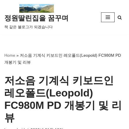
콘
정원딸린집을 꿈꾸며
텐
책 같은 블로그가 되겠습니다
츠
로
건
너
Home
»
저소음 기계식 키보드인 레오폴드(Leopold) FC980M PD
뛰
개봉기 및 리뷰
기
저소음 기계식 키보드인
레오폴드(Leopold)
FC980M PD 개봉기 및 리
뷰