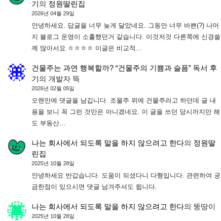
기
의
정원딸린집
2026년 04월 29일
안녕하세요. 답글을 너무 늦게 달았네요. 그동안 너무 바쁜(?) 나머
지 블로그 운영이 소홀했던거 같습니다. 이것저것 다른쪽에 신경쓸
께 많아서요 ㅎㅎㅎㅎ 이글은 비교적…
건물주는 과연 행복할까? “건물주의 기쁨과 슬픔” 독서 후
기
의
개발자 뜩
2026년 02월 05일
오랜만에 댓글을 남깁니다. 조물주 위에 건물주라고 하던데 글 내
용을 보니 꼭 그런 것만은 아니겠네요. 이 글을 쓰던 당시까지만 해
도 부동산…
나는 회사에서 되도록 말을 하지 않으려고 한다
의
정원딸
린집
2025년 10월 28일
안녕하세요 반갑습니다. 도움이 되셨다니 다행입니다. 관련하여 궁
금한점이 있으시면 댓글 남겨주셔도 됩니다.
나는 회사에서 되도록 말을 하지 않으려고 한다
의
뚱땅이
2025년 10월 28일