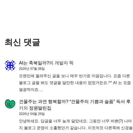
최신 댓글
AI는 축복일까?
의
개발자 뜩
2026년 07월 06일
오랜만에 올려주신 글을 보니 매우 반가운 마음입니다. 요즘 다른
블로그 글을 봐도 댓글을 달만한 내용이 없었거든요.^^ AI 는 요즘
열광적이죠.…
건물주는 과연 행복할까? “건물주의 기쁨과 슬픔” 독서 후
기
의
정원딸린집
2026년 04월 29일
안녕하세요. 답글을 너무 늦게 달았네요. 그동안 너무 바쁜(?) 나머
지 블로그 운영이 소홀했던거 같습니다. 이것저것 다른쪽에 신경쓸