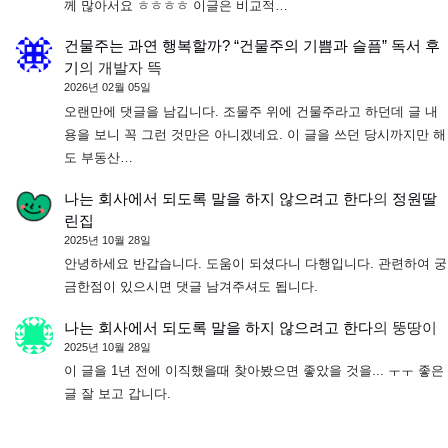
께 많아서요 ㅎㅎㅎㅎ 이글은 비교적…
건물주는 과연 행복할까? “건물주의 기쁨과 슬픔” 독서 후
기
의
개발자 뜩
2026년 02월 05일
오랜만에 댓글을 남깁니다. 조물주 위에 건물주라고 하던데 글 내
용을 보니 꼭 그런 것만은 아니겠네요. 이 글을 쓰던 당시까지만 해
도 부동산…
나는 회사에서 되도록 말을 하지 않으려고 한다
의
정원딸
린집
2025년 10월 28일
안녕하세요 반갑습니다. 도움이 되셨다니 다행입니다. 관련하여 궁
금한점이 있으시면 댓글 남겨주셔도 됩니다.
나는 회사에서 되도록 말을 하지 않으려고 한다
의
뚱땅이
2025년 10월 28일
이 글을 1년 전에 이직했을때 찾아봤으면 좋았을 것을... ㅜㅜ 좋은
글 잘 보고 갑니다.