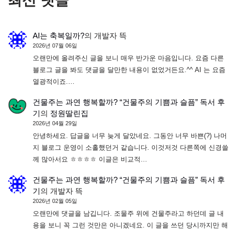
최신 댓글
AI는 축복일까?
의
개발자 뜩
2026년 07월 06일
오랜만에 올려주신 글을 보니 매우 반가운 마음입니다. 요즘 다른
블로그 글을 봐도 댓글을 달만한 내용이 없었거든요.^^ AI 는 요즘
열광적이죠.…
건물주는 과연 행복할까? “건물주의 기쁨과 슬픔” 독서 후
기
의
정원딸린집
2026년 04월 29일
안녕하세요. 답글을 너무 늦게 달았네요. 그동안 너무 바쁜(?) 나머
지 블로그 운영이 소홀했던거 같습니다. 이것저것 다른쪽에 신경쓸
께 많아서요 ㅎㅎㅎㅎ 이글은 비교적…
건물주는 과연 행복할까? “건물주의 기쁨과 슬픔” 독서 후
기
의
개발자 뜩
2026년 02월 05일
오랜만에 댓글을 남깁니다. 조물주 위에 건물주라고 하던데 글 내
용을 보니 꼭 그런 것만은 아니겠네요. 이 글을 쓰던 당시까지만 해