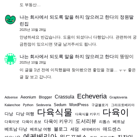
도 부동산…
나는 회사에서 되도록 말을 하지 않으려고 한다
의
정원딸
린집
2025년 10월 28일
안녕하세요 반갑습니다. 도움이 되셨다니 다행입니다. 관련하여 궁
금한점이 있으시면 댓글 남겨주셔도 됩니다.
나는 회사에서 되도록 말을 하지 않으려고 한다
의
뚱땅이
2025년 10월 28일
이 글을 1년 전에 이직했을때 찾아봤으면 좋았을 것을... ㅜㅜ 좋은
글 잘 보고 갑니다.
Echeveria
Crassula
Aeonium
Blogger
Adsense
Graptoveria
Sedum
WordPress
Kalanchoe
Python
Sedeveria
구글블로거
그라프토베리아
다육식물
다육이
다낭
다낭 여행
다육식물 키우기
도서리뷰
다육이 키우기
베트남
다육이넷
다육이 초보
리톱스
블로그
애드센스
베트남 다낭
베트남 여행
세덤
세데베리아
에케베리아
워드프레스