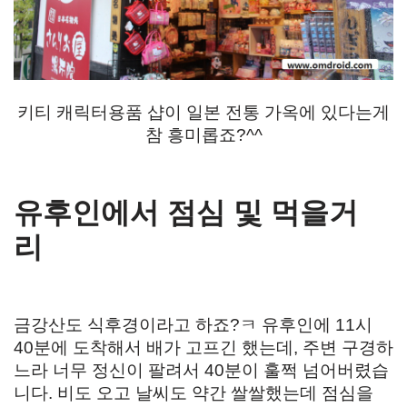
키티 캐릭터용품 샵이 일본 전통 가옥에 있다는게
참 흥미롭죠?^^
유후인에서 점심 및 먹을거
리
금강산도 식후경이라고 하죠?ㅋ 유후인에 11시
40분에 도착해서 배가 고프긴 했는데, 주변 구경하
느라 너무 정신이 팔려서 40분이 훌쩍 넘어버렸습
니다. 비도 오고 날씨도 약간 쌀쌀했는데 점심을