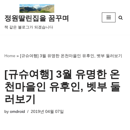
콘
정원딸린집을 꿈꾸며
텐
책 같은 블로그가 되겠습니다
츠
로
건
너
Home
»
[규슈여행] 3월 유명한 온천마을인 유후인, 벳부 둘러보기
뛰
기
[규슈여행] 3월 유명한 온
천마을인 유후인, 벳부 둘
러보기
by
omdroid
2019년 04월 07일