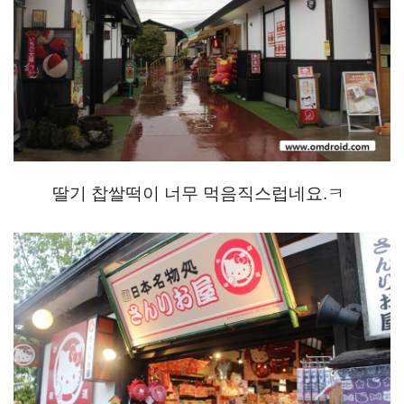
딸기 찹쌀떡이 너무 먹음직스럽네요.ㅋ