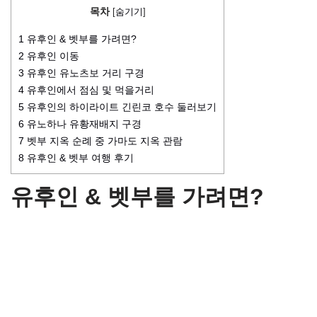
목차
[
숨기기
]
1
유후인 & 벳부를 가려면?
2
유후인 이동
3
유후인 유노츠보 거리 구경
4
유후인에서 점심 및 먹을거리
5
유후인의 하이라이트 긴린코 호수 둘러보기
6
유노하나 유황재배지 구경
7
벳부 지옥 순례 중 가마도 지옥 관람
8
유후인 & 벳부 여행 후기
유후인 & 벳부를 가려면?