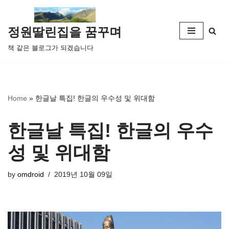
콘
정원딸린집을 꿈꾸며
텐
책 같은 블로그가 되겠습니다
츠
로
건
너
Home
»
한글날 특집! 한글의 우수성 및 위대함
뛰
기
한글날 특집! 한글의 우수
성 및 위대함
by
omdroid
2019년 10월 09일