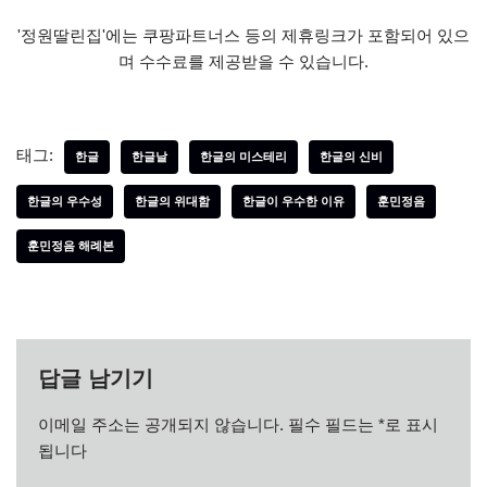
'정원딸린집'에는 쿠팡파트너스 등의 제휴링크가 포함되어 있으
며 수수료를 제공받을 수 있습니다.
태그:
한글
한글날
한글의 미스테리
한글의 신비
한글의 우수성
한글의 위대함
한글이 우수한 이유
훈민정음
훈민정음 해례본
답글 남기기
이메일 주소는 공개되지 않습니다.
필수 필드는
*
로 표시
됩니다