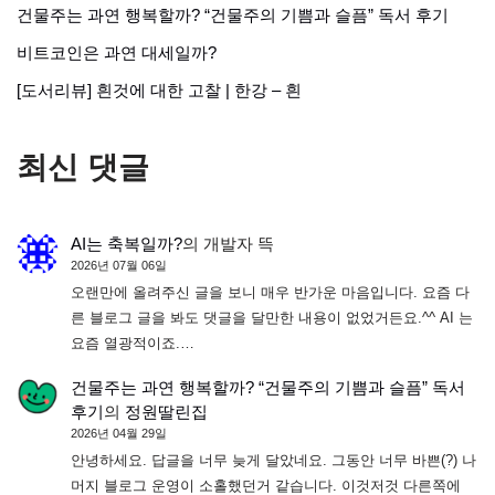
건물주는 과연 행복할까? “건물주의 기쁨과 슬픔” 독서 후기
비트코인은 과연 대세일까?
[도서리뷰] 흰것에 대한 고찰 | 한강 – 흰
최신 댓글
AI는 축복일까?
의
개발자 뜩
2026년 07월 06일
오랜만에 올려주신 글을 보니 매우 반가운 마음입니다. 요즘 다
른 블로그 글을 봐도 댓글을 달만한 내용이 없었거든요.^^ AI 는
요즘 열광적이죠.…
건물주는 과연 행복할까? “건물주의 기쁨과 슬픔” 독서
후기
의
정원딸린집
2026년 04월 29일
안녕하세요. 답글을 너무 늦게 달았네요. 그동안 너무 바쁜(?) 나
머지 블로그 운영이 소홀했던거 같습니다. 이것저것 다른쪽에