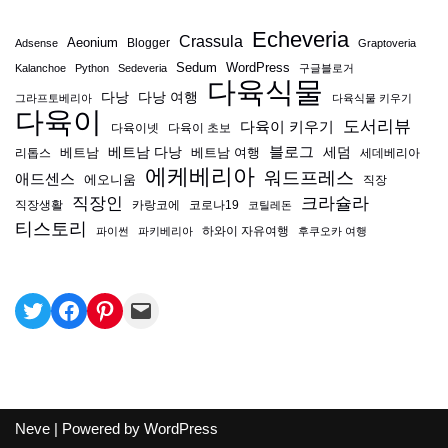
Echeveria
Crassula
Aeonium
Blogger
Adsense
Graptoveria
Sedum
WordPress
Kalanchoe
Python
Sedeveria
구글블로거
다육식물
다낭
다낭 여행
그라프토베리아
다육식물 키우기
다육이
도서리뷰
다육이 키우기
다육이넷
다육이 초보
블로그
베트남
베트남 다낭
베트남 여행
세덤
리톱스
세데베리아
에케베리아
워드프레스
애드센스
에오니움
직장
직장인
크라슐라
직장생활
카랑코에
코로나19
코틸레돈
티스토리
하와이 자유여행
파이썬
파키베리아
후쿠오카 여행
Neve
| Powered by
WordPress