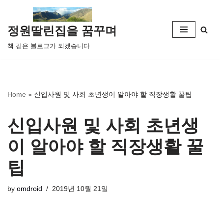
콘
정원딸린집을 꿈꾸며
텐
책 같은 블로그가 되겠습니다
츠
로
건
너
Home
»
신입사원 및 사회 초년생이 알아야 할 직장생활 꿀팁
뛰
기
신입사원 및 사회 초년생
이 알아야 할 직장생활 꿀
팁
by
omdroid
2019년 10월 21일