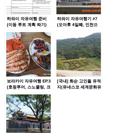
하와이 자유여행 준비
하와이 자유여행기 #7
(이동 루트 계획 짜기)
(오아후 4일째, 인천으
#5
로 복귀)
보라카이 자유여행 EP.3
[국내] 화순 고인돌 유적
(호핑투어, 스노쿨링, 크
지(유네스코 세계문화유
리스털 코브섬)
산)