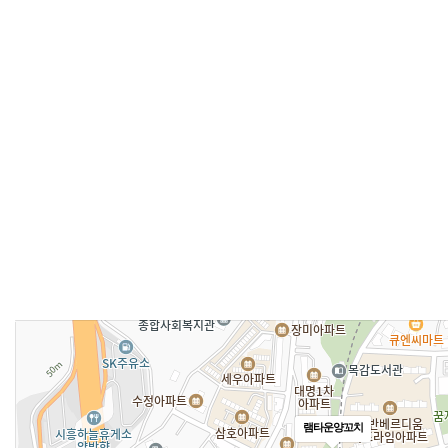
램타운양꼬치