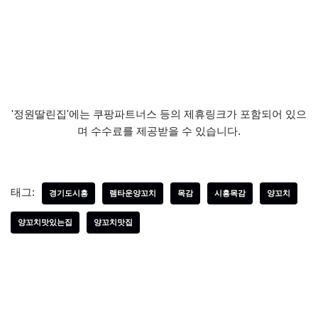
'정원딸린집'에는 쿠팡파트너스 등의 제휴링크가 포함되어 있으
며 수수료를 제공받을 수 있습니다.
태그:
경기도시흥
램타운양꼬치
목감
시흥목감
양꼬치
양꼬치맛있는집
양꼬치맛집