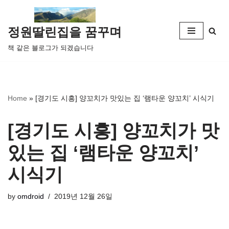
콘
정원딸린집을 꿈꾸며
텐
책 같은 블로그가 되겠습니다
츠
로
건
너
Home
»
[경기도 시흥] 양꼬치가 맛있는 집 ‘램타운 양꼬치’ 시식기
뛰
기
[경기도 시흥] 양꼬치가 맛
있는 집 ‘램타운 양꼬치’
시식기
by
omdroid
2019년 12월 26일