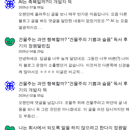
AI는 축복일까?
의
개발자 뜩
2026년 07월 06일
오랜만에 올려주신 글을 보니 매우 반가운 마음입니다. 요즘 다른
블로그 글을 봐도 댓글을 달만한 내용이 없었거든요.^^ AI 는 요즘
열광적이죠.…
건물주는 과연 행복할까? “건물주의 기쁨과 슬픔” 독서 후
기
의
정원딸린집
2026년 04월 29일
안녕하세요. 답글을 너무 늦게 달았네요. 그동안 너무 바쁜(?) 나머
지 블로그 운영이 소홀했던거 같습니다. 이것저것 다른쪽에 신경쓸
께 많아서요 ㅎㅎㅎㅎ 이글은 비교적…
건물주는 과연 행복할까? “건물주의 기쁨과 슬픔” 독서 후
기
의
개발자 뜩
2026년 02월 05일
오랜만에 댓글을 남깁니다. 조물주 위에 건물주라고 하던데 글 내
용을 보니 꼭 그런 것만은 아니겠네요. 이 글을 쓰던 당시까지만 해
도 부동산…
나는 회사에서 되도록 말을 하지 않으려고 한다
의
정원딸