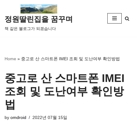
콘
정원딸린집을 꿈꾸며
텐
책 같은 블로그가 되겠습니다
츠
로
건
너
Home
»
중고로 산 스마트폰 IMEI 조회 및 도난여부 확인방법
뛰
기
중고로 산 스마트폰 IMEI
조회 및 도난여부 확인방
법
by
omdroid
2022년 07월 15일