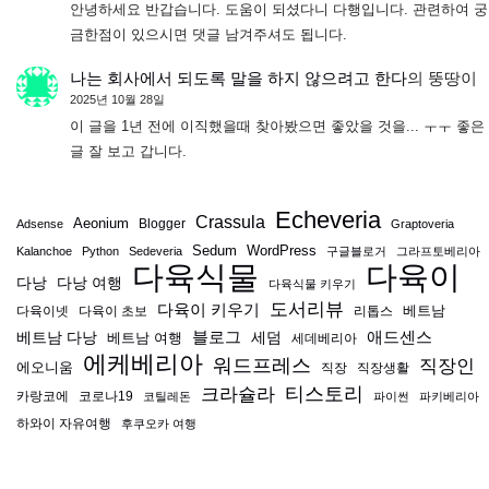
안녕하세요 반갑습니다. 도움이 되셨다니 다행입니다. 관련하여 궁
금한점이 있으시면 댓글 남겨주셔도 됩니다.
나는 회사에서 되도록 말을 하지 않으려고 한다
의
뚱땅이
2025년 10월 28일
이 글을 1년 전에 이직했을때 찾아봤으면 좋았을 것을... ㅜㅜ 좋은
글 잘 보고 갑니다.
Echeveria
Crassula
Aeonium
Blogger
Adsense
Graptoveria
Sedum
WordPress
Kalanchoe
Python
Sedeveria
구글블로거
그라프토베리아
다육식물
다육이
다낭
다낭 여행
다육식물 키우기
도서리뷰
다육이 키우기
베트남
다육이넷
다육이 초보
리톱스
블로그
애드센스
베트남 다낭
베트남 여행
세덤
세데베리아
에케베리아
워드프레스
직장인
에오니움
직장
직장생활
티스토리
크라슐라
카랑코에
코로나19
코틸레돈
파이썬
파키베리아
하와이 자유여행
후쿠오카 여행