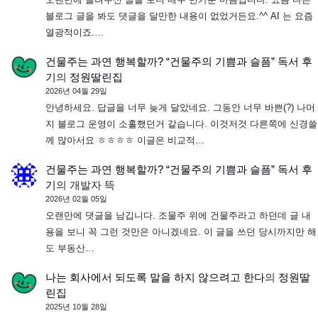
블로그 글을 봐도 댓글을 달만한 내용이 없었거든요.^^ AI 는 요즘
열광적이죠.…
건물주는 과연 행복할까? “건물주의 기쁨과 슬픔” 독서 후
기
의
정원딸린집
2026년 04월 29일
안녕하세요. 답글을 너무 늦게 달았네요. 그동안 너무 바쁜(?) 나머
지 블로그 운영이 소홀했던거 같습니다. 이것저것 다른쪽에 신경쓸
께 많아서요 ㅎㅎㅎㅎ 이글은 비교적…
건물주는 과연 행복할까? “건물주의 기쁨과 슬픔” 독서 후
기
의
개발자 뜩
2026년 02월 05일
오랜만에 댓글을 남깁니다. 조물주 위에 건물주라고 하던데 글 내
용을 보니 꼭 그런 것만은 아니겠네요. 이 글을 쓰던 당시까지만 해
도 부동산…
나는 회사에서 되도록 말을 하지 않으려고 한다
의
정원딸
린집
2025년 10월 28일