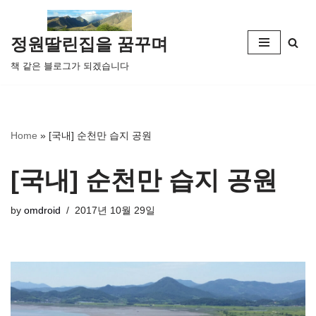
콘
정원딸린집을 꿈꾸며
텐
책 같은 블로그가 되겠습니다
츠
로
건
너
Home
»
[국내] 순천만 습지 공원
뛰
기
[국내] 순천만 습지 공원
by
omdroid
2017년 10월 29일