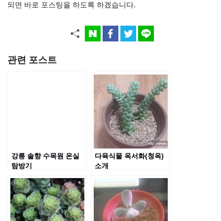
되면 바로 포스팅을 하도록 하겠습니다.
관련 포스트
강릉 솔향 수목원 온실
다육식물 옥서화(청옥)
탐방기
소개