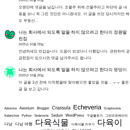
2026년 02월 05일
오랜만에 댓글을 남깁니다. 조물주 위에 건물주라고 하던데 글 내
용을 보니 꼭 그런 것만은 아니겠네요. 이 글을 쓰던 당시까지만 해
도 부동산…
나는 회사에서 되도록 말을 하지 않으려고 한다
의
정원딸
린집
2025년 10월 28일
안녕하세요 반갑습니다. 도움이 되셨다니 다행입니다. 관련하여 궁
금한점이 있으시면 댓글 남겨주셔도 됩니다.
나는 회사에서 되도록 말을 하지 않으려고 한다
의
뚱땅이
2025년 10월 28일
이 글을 1년 전에 이직했을때 찾아봤으면 좋았을 것을... ㅜㅜ 좋은
글 잘 보고 갑니다.
Echeveria
Crassula
Aeonium
Blogger
Adsense
Graptoveria
Sedum
WordPress
Kalanchoe
Python
Sedeveria
구글블로거
그라프토베리아
다육식물
다육이
다낭
다낭 여행
다육식물 키우기