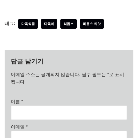
태그:
다육식물
다육이
리톱스
리톱스 씨앗
답글 남기기
이메일 주소는 공개되지 않습니다.
필수 필드는
*
로 표시
됩니다
이름
*
이메일
*