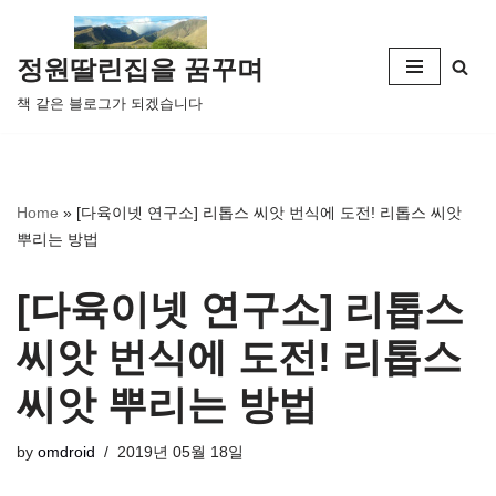
콘
정원딸린집을 꿈꾸며
텐
책 같은 블로그가 되겠습니다
츠
로
건
너
Home
»
[다육이넷 연구소] 리톱스 씨앗 번식에 도전! 리톱스 씨앗
뛰
뿌리는 방법
기
[다육이넷 연구소] 리톱스
씨앗 번식에 도전! 리톱스
씨앗 뿌리는 방법
by
omdroid
2019년 05월 18일