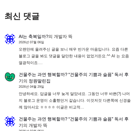
최신 댓글
AI는 축복일까?
의
개발자 뜩
2026년 07월 06일
오랜만에 올려주신 글을 보니 매우 반가운 마음입니다. 요즘 다른
블로그 글을 봐도 댓글을 달만한 내용이 없었거든요.^^ AI 는 요즘
열광적이죠.…
건물주는 과연 행복할까? “건물주의 기쁨과 슬픔” 독서 후
기
의
정원딸린집
2026년 04월 29일
안녕하세요. 답글을 너무 늦게 달았네요. 그동안 너무 바쁜(?) 나머
지 블로그 운영이 소홀했던거 같습니다. 이것저것 다른쪽에 신경쓸
께 많아서요 ㅎㅎㅎㅎ 이글은 비교적…
건물주는 과연 행복할까? “건물주의 기쁨과 슬픔” 독서 후
기
의
개발자 뜩