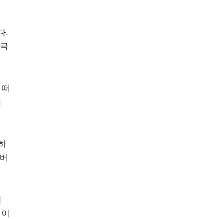
다.
지극
 떠
을
하
서버
의
 이