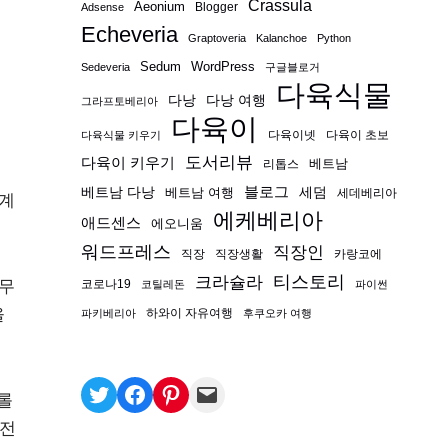
Crassula
Aeonium
Blogger
Adsense
Echeveria
Graptoveria
Kalanchoe
Python
Sedum
WordPress
Sedeveria
구글블로거
다육식물
다낭
다낭 여행
그라프토베리아
다육이
다육이넷
다육이 초보
다육식물 키우기
도서리뷰
다육이 키우기
베트남
리톱스
블로그
베트남 다낭
베트남 여행
세덤
세데베리아
세계
에케베리아
애드센스
에오니움
워드프레스
직장인
직장
직장생활
카랑코에
티스토리
크라슐라
 무
코로나19
코틸레돈
파이썬
을
하와이 자유여행
파키베리아
후쿠오카 여행
롤
“전