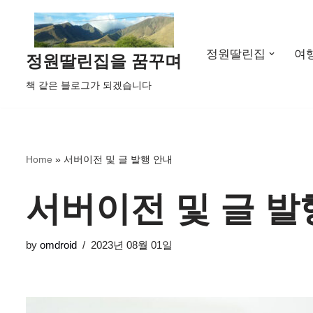
콘
정원딸린집
여
텐
정원딸린집을 꿈꾸며
츠
책 같은 블로그가 되겠습니다
로
건
너
뛰
Home
»
서버이전 및 글 발행 안내
기
서버이전 및 글 발
by
omdroid
2023년 08월 01일