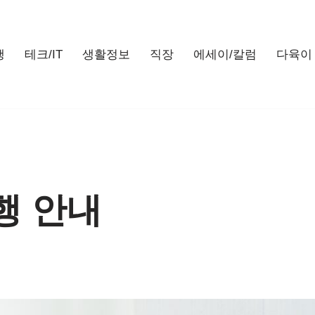
행
테크/IT
생활정보
직장
에세이/칼럼
다육이
행 안내