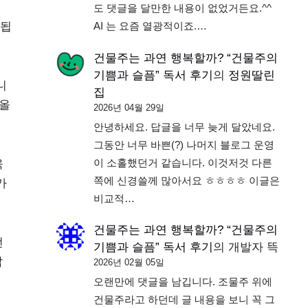
도 댓글을 달만한 내용이 없었거든요.^^
 됩
AI 는 요즘 열광적이죠.…
건물주는 과연 행복할까? “건물주의
기쁨과 슬픔” 독서 후기
의
정원딸린
니
집
 올
2026년 04월 29일
안녕하세요. 답글을 너무 늦게 달았네요.
그동안 너무 바쁜(?) 나머지 블로그 운영
이 소홀했던거 같습니다. 이것저것 다른
욱
쪽에 신경쓸께 많아서요 ㅎㅎㅎㅎ 이글은
가
비교적…
건물주는 과연 행복할까? “건물주의
전
기쁨과 슬픔” 독서 후기
의
개발자 뜩
삽
2026년 02월 05일
오랜만에 댓글을 남깁니다. 조물주 위에
건물주라고 하던데 글 내용을 보니 꼭 그