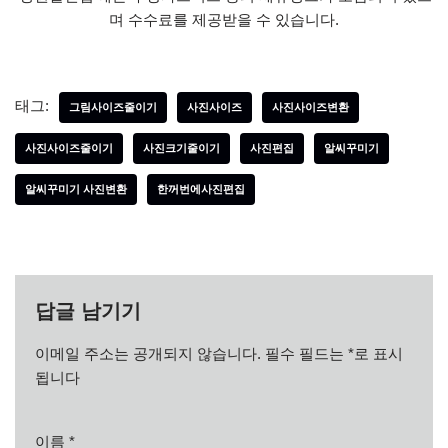
며 수수료를 제공받을 수 있습니다.
태그:
그림사이즈줄이기
사진사이즈
사진사이즈변환
사진사이즈줄이기
사진크기줄이기
사진편집
알씨꾸미기
알씨꾸미기 사진변환
한꺼번에사진편집
답글 남기기
이메일 주소는 공개되지 않습니다.
필수 필드는
*
로 표시
됩니다
이름
*