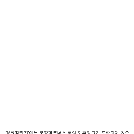
'정원딸린집'에는 쿠팡파트너스 등의 제휴링크가 포함되어 있으