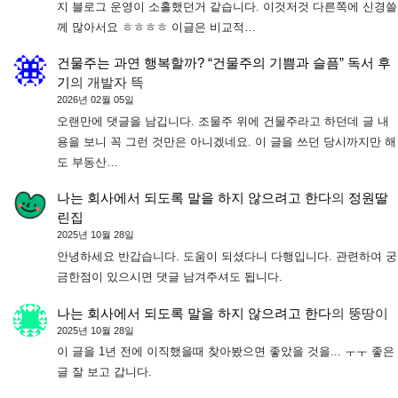
지 블로그 운영이 소홀했던거 같습니다. 이것저것 다른쪽에 신경쓸
께 많아서요 ㅎㅎㅎㅎ 이글은 비교적…
건물주는 과연 행복할까? “건물주의 기쁨과 슬픔” 독서 후
기
의
개발자 뜩
2026년 02월 05일
오랜만에 댓글을 남깁니다. 조물주 위에 건물주라고 하던데 글 내
용을 보니 꼭 그런 것만은 아니겠네요. 이 글을 쓰던 당시까지만 해
도 부동산…
나는 회사에서 되도록 말을 하지 않으려고 한다
의
정원딸
린집
2025년 10월 28일
안녕하세요 반갑습니다. 도움이 되셨다니 다행입니다. 관련하여 궁
금한점이 있으시면 댓글 남겨주셔도 됩니다.
나는 회사에서 되도록 말을 하지 않으려고 한다
의
뚱땅이
2025년 10월 28일
이 글을 1년 전에 이직했을때 찾아봤으면 좋았을 것을... ㅜㅜ 좋은
글 잘 보고 갑니다.