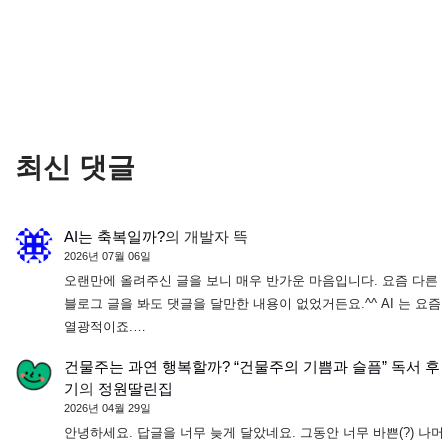
최신 댓글
AI는 축복일까?
의
개발자 뜩
2026년 07월 06일
오랜만에 올려주신 글을 보니 매우 반가운 마음입니다. 요즘 다른
블로그 글을 봐도 댓글을 달만한 내용이 없었거든요.^^ AI 는 요즘
열광적이죠.…
건물주는 과연 행복할까? “건물주의 기쁨과 슬픔” 독서 후
기
의
정원딸린집
2026년 04월 29일
안녕하세요. 답글을 너무 늦게 달았네요. 그동안 너무 바쁜(?) 나머