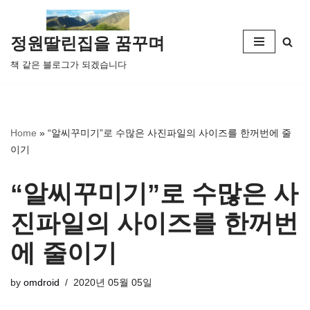
콘
정원딸린집을 꿈꾸며
텐
책 같은 블로그가 되겠습니다
츠
로
건
너
Home
»
“알씨꾸미기”로 수많은 사진파일의 사이즈를 한꺼번에 줄
뛰
이기
기
“알씨꾸미기”로 수많은 사
진파일의 사이즈를 한꺼번
에 줄이기
by
omdroid
2020년 05월 05일