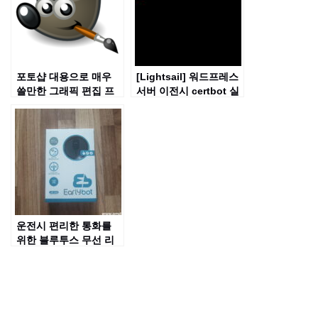
포토샵 대용으로 매우
[Lightsail] 워드프레스
쓸만한 그래픽 편집 프
서버 이전시 certbot 실
로그램인 “김프(GIMP)”
행 오류 해결법
운전시 편리한 통화를
위한 블루투스 무선 리
시버 LBT-990 리뷰