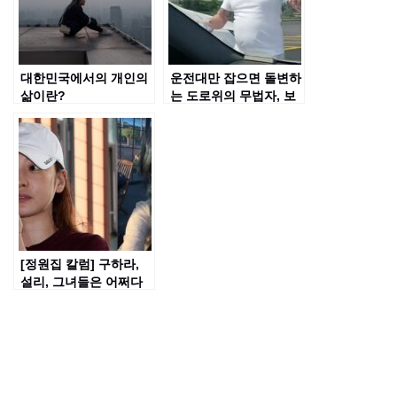
대한민국에서의 개인의
운전대만 잡으면 돌변하
삶이란?
는 도로위의 무법자, 보
복운전 ‘로드 레이지
(Road Rage)’는 막을
수는 없나?
[정원집 칼럼] 구하라,
설리, 그녀들은 어쩌다
잘못된 선택을 하게 되
었나?