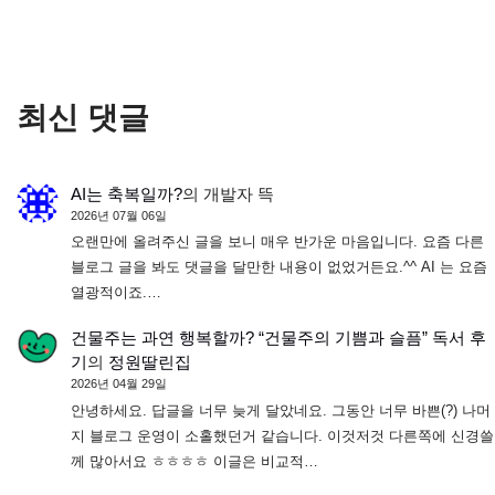
최신 댓글
AI는 축복일까?
의
개발자 뜩
2026년 07월 06일
오랜만에 올려주신 글을 보니 매우 반가운 마음입니다. 요즘 다른
블로그 글을 봐도 댓글을 달만한 내용이 없었거든요.^^ AI 는 요즘
열광적이죠.…
건물주는 과연 행복할까? “건물주의 기쁨과 슬픔” 독서 후
기
의
정원딸린집
2026년 04월 29일
안녕하세요. 답글을 너무 늦게 달았네요. 그동안 너무 바쁜(?) 나머
지 블로그 운영이 소홀했던거 같습니다. 이것저것 다른쪽에 신경쓸
께 많아서요 ㅎㅎㅎㅎ 이글은 비교적…