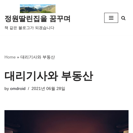
콘
정원딸린집을 꿈꾸며
텐
책 같은 블로그가 되겠습니다
츠
로
건
너
Home
»
대리기사와 부동산
뛰
기
대리기사와 부동산
by
omdroid
2021년 06월 28일