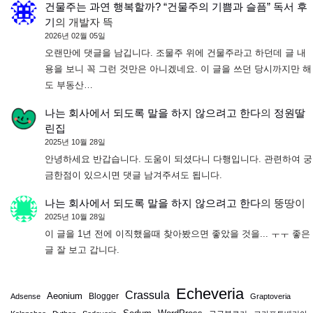
건물주는 과연 행복할까? “건물주의 기쁨과 슬픔” 독서 후
기
의
개발자 뜩
2026년 02월 05일
오랜만에 댓글을 남깁니다. 조물주 위에 건물주라고 하던데 글 내
용을 보니 꼭 그런 것만은 아니겠네요. 이 글을 쓰던 당시까지만 해
도 부동산…
나는 회사에서 되도록 말을 하지 않으려고 한다
의
정원딸
린집
2025년 10월 28일
안녕하세요 반갑습니다. 도움이 되셨다니 다행입니다. 관련하여 궁
금한점이 있으시면 댓글 남겨주셔도 됩니다.
나는 회사에서 되도록 말을 하지 않으려고 한다
의
뚱땅이
2025년 10월 28일
이 글을 1년 전에 이직했을때 찾아봤으면 좋았을 것을... ㅜㅜ 좋은
글 잘 보고 갑니다.
Echeveria
Crassula
Aeonium
Blogger
Adsense
Graptoveria