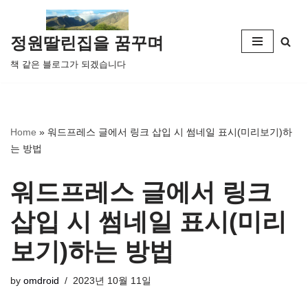
콘
정원딸린집을 꿈꾸며
텐
책 같은 블로그가 되겠습니다
츠
로
건
너
Home
»
워드프레스 글에서 링크 삽입 시 썸네일 표시(미리보기)하
뛰
는 방법
기
워드프레스 글에서 링크
삽입 시 썸네일 표시(미리
보기)하는 방법
by
omdroid
2023년 10월 11일