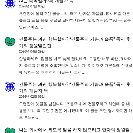
AI는 축복일까?
의
개발자 뜩
2026년 07월 06일
오랜만에 올려주신 글을 보니 매우 반가운 마음입니다. 요즘 다른
블로그 글을 봐도 댓글을 달만한 내용이 없었거든요.^^ AI 는 요즘
열광적이죠.…
건물주는 과연 행복할까? “건물주의 기쁨과 슬픔” 독서 후
기
의
정원딸린집
2026년 04월 29일
안녕하세요. 답글을 너무 늦게 달았네요. 그동안 너무 바쁜(?) 나머
지 블로그 운영이 소홀했던거 같습니다. 이것저것 다른쪽에 신경쓸
께 많아서요 ㅎㅎㅎㅎ 이글은 비교적…
건물주는 과연 행복할까? “건물주의 기쁨과 슬픔” 독서 후
기
의
개발자 뜩
2026년 02월 05일
오랜만에 댓글을 남깁니다. 조물주 위에 건물주라고 하던데 글 내
용을 보니 꼭 그런 것만은 아니겠네요. 이 글을 쓰던 당시까지만 해
도 부동산…
나는 회사에서 되도록 말을 하지 않으려고 한다
의
정원딸