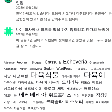
린집
2025년 10월 28일
안녕하세요 반갑습니다. 도움이 되셨다니 다행입니다. 관련하여 궁
금한점이 있으시면 댓글 남겨주셔도 됩니다.
나는 회사에서 되도록 말을 하지 않으려고 한다
의
뚱땅이
2025년 10월 28일
이 글을 1년 전에 이직했을때 찾아봤으면 좋았을 것을... ㅜㅜ 좋은
글 잘 보고 갑니다.
Echeveria
Crassula
Aeonium
Blogger
Adsense
Graptoveria
Sedum
WordPress
Kalanchoe
Python
Sedeveria
구글블로거
그라프토베리아
다육식물
다육이
다낭
다낭 여행
다육식물 키우기
도서리뷰
다육이 키우기
베트남
다육이넷
다육이 초보
리톱스
블로그
애드센스
베트남 다낭
베트남 여행
세덤
세데베리아
에케베리아
워드프레스
직장인
에오니움
직장
직장생활
티스토리
크라슐라
카랑코에
코로나19
코틸레돈
파이썬
파키베리아
하와이 자유여행
후쿠오카 여행