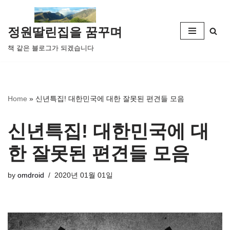
콘
정원딸린집을 꿈꾸며
텐
책 같은 블로그가 되겠습니다
츠
로
건
너
Home
»
신년특집! 대한민국에 대한 잘못된 편견들 모음
뛰
기
신년특집! 대한민국에 대
한 잘못된 편견들 모음
by
omdroid
2020년 01월 01일