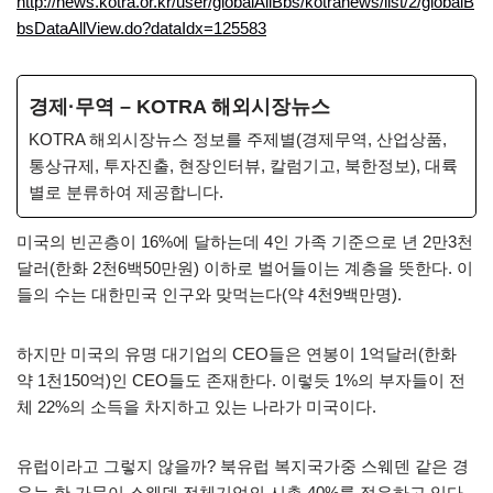
http://news.kotra.or.kr/user/globalAllBbs/kotranews/list/2/globalB
bsDataAllView.do?dataIdx=125583
경제·무역 – KOTRA 해외시장뉴스
KOTRA 해외시장뉴스 정보를 주제별(경제무역, 산업상품,
통상규제, 투자진출, 현장인터뷰, 칼럼기고, 북한정보), 대륙
별로 분류하여 제공합니다.
미국의 빈곤층이 16%에 달하는데 4인 가족 기준으로 년 2만3천
달러(한화 2천6백50만원) 이하로 벌어들이는 계층을 뜻한다. 이
들의 수는 대한민국 인구와 맞먹는다(약 4천9백만명).
하지만 미국의 유명 대기업의 CEO들은 연봉이 1억달러(한화
약 1천150억)인 CEO들도 존재한다. 이렇듯 1%의 부자들이 전
체 22%의 소득을 차지하고 있는 나라가 미국이다.
유럽이라고 그렇지 않을까? 북유럽 복지국가중 스웨덴 같은 경
우는 한 가문이 스웨덴 전체기업의 시총 40%를 점유하고 있다.