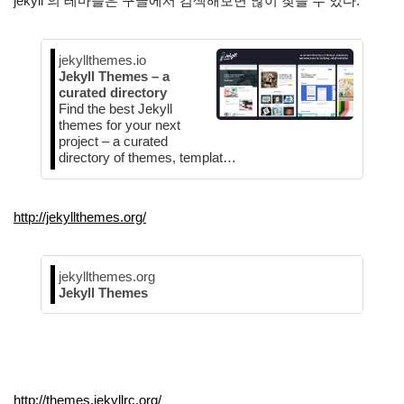
jekyll 의 테마들은 구글에서 검색해보면 많이 찾을 수 있다.
jekyllthemes.io
Jekyll Themes – a
curated directory
Find the best Jekyll
themes for your next
project – a curated
directory of themes, templat…
http://jekyllthemes.org/
jekyllthemes.org
Jekyll Themes
http://themes.jekyllrc.org/