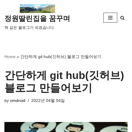
콘
정원딸린집을 꿈꾸며
텐
책 같은 블로그가 되겠습니다
츠
로
건
너
Home
»
간단하게 git hub(깃허브) 블로그 만들어보기
뛰
기
간단하게 git hub(깃허브)
블로그 만들어보기
by
omdroid
2022년 04월 04일