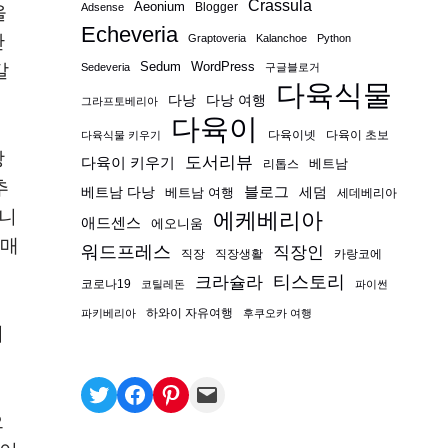
Crassula
Aeonium
Blogger
Adsense
을
Echeveria
간
Graptoveria
Kalanchoe
Python
Sedum
WordPress
갈
Sedeveria
구글블로거
다육식물
다낭
다낭 여행
그라프토베리아
다육이
다육이넷
다육이 초보
다육식물 키우기
상
도서리뷰
다육이 키우기
베트남
리톱스
추
블로그
베트남 다낭
베트남 여행
세덤
세데베리아
듭니
에케베리아
애드센스
에오니움
구매
워드프레스
직장인
직장
직장생활
카랑코에
티스토리
크라슐라
코로나19
코틸레돈
파이썬
하와이 자유여행
파키베리아
후쿠오카 여행
저
으