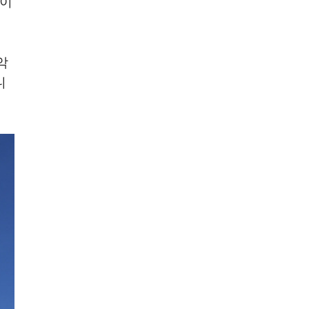
 이
악
니