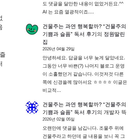
도 댓글을 달만한 내용이 없었거든요.^^
AI 는 요즘 열광적이죠.…
없
건물주는 과연 행복할까? “건물주의
움
기쁨과 슬픔” 독서 후기
의
정원딸린
집
2026년 04월 29일
 즐
안녕하세요. 답글을 너무 늦게 달았네요.
떠
그동안 너무 바쁜(?) 나머지 블로그 운영
이 소홀했던거 같습니다. 이것저것 다른
쪽에 신경쓸께 많아서요 ㅎㅎㅎㅎ 이글은
비교적…
건물주는 과연 행복할까? “건물주의
기쁨과 슬픔” 독서 후기
의
개발자 뜩
2026년 02월 05일
오랜만에 댓글을 남깁니다. 조물주 위에
건물주라고 하던데 글 내용을 보니 꼭 그