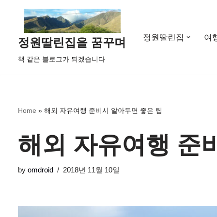
콘
정원딸린집
여
텐
정원딸린집을 꿈꾸며
츠
책 같은 블로그가 되겠습니다
로
건
너
뛰
Home
»
해외 자유여행 준비시 알아두면 좋은 팁
기
해외 자유여행 준
by
omdroid
2018년 11월 10일