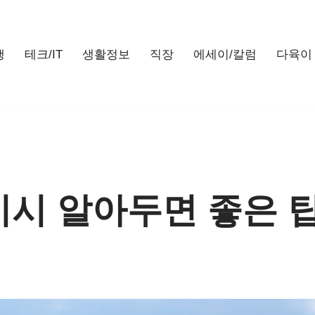
행
테크/IT
생활정보
직장
에세이/칼럼
다육이
비시 알아두면 좋은 